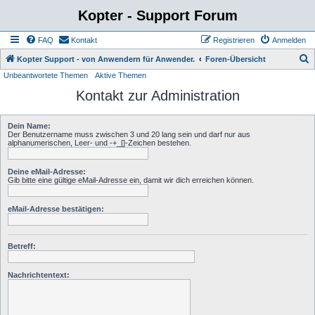
Kopter - Support Forum
FAQ
Kontakt
Registrieren
Anmelden
S
Kopter Support - von Anwendern für Anwender.
Foren-Übersicht
Unbeantwortete Themen
Aktive Themen
u
Kontakt zur Administration
c
h
Dein Name:
e
Der Benutzername muss zwischen 3 und 20 lang sein und darf nur aus
alphanumerischen, Leer- und -+_[]-Zeichen bestehen.
Deine eMail-Adresse:
Gib bitte eine gültige eMail-Adresse ein, damit wir dich erreichen können.
eMail-Adresse bestätigen:
Betreff:
Nachrichtentext: