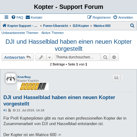
Kopter - Support Forum
FAQ
Kontakt
Registrieren
Anmelden
S
Kopter Support - von Anwendern für Anwender.
Foren-Übersicht
DJI Kopter
Matrice 600
Unbeantwortete Themen
Aktive Themen
u
DJI und Hasselblad haben einen neuen Kopter
c
vorgestellt
h
e
Suche
Erweiterte
Antworten
2 Beiträge • Seite
1
von
1
Knarfboy
Kopter Kapitän
DJI und Hasselblad haben einen neuen Kopter
vorgestellt
B
#1
Di 12. Jul 2016, 14:18
e
i
Für Profi Kopterpiloten gibt es nun einen professionellen Kopter der in
t
Zusammenarbeit von DJI und Hasselblad entstanden ist.
r
a
g
Der Kopter ist ein Matrice 600 ->