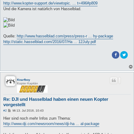
http://www.kopter-support.de/viewtopic. ... t=496#p809
Und die Kamera ist natürlich von Hasselblad.
Quelle:
http://www.hasselblad.com/press/press-r ... hy-package
http://static.hasselblad.com/2016/07/Ha ... 12July.pdf
Knarfboy
Kopter Kapitän
Re: DJI und Hasselblad haben einen neuen Kopter
vorgestellt
B
#2
Mi 13. Jul 2016, 10:43
e
i
Hier sind noch mehr Infos zum Thema:
t
http://www.dji.com/newsroom/news/dji-ha ... al-package
r
a
g