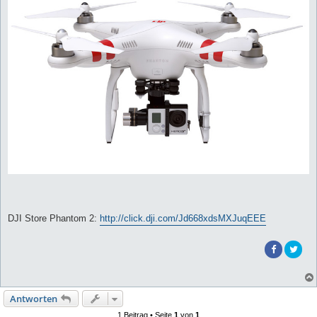
DJI Store Phantom 2:
http://click.dji.com/Jd668xdsMXJuqEEE
Antworten
1 Beitrag • Seite
1
von
1