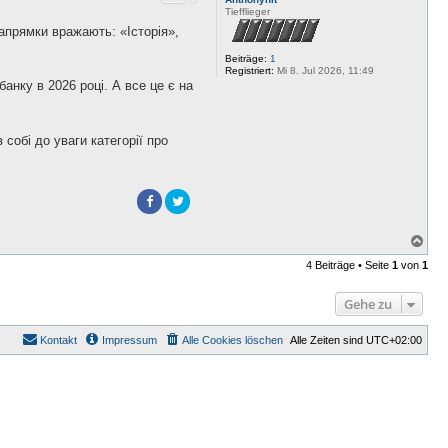
o
Tiefflieger
b
апрямки вражають: «Історія»,
e
n
Beiträge:
1
Registriert:
Mi 8. Jul 2026, 11:49
анку в 2026 році. А все це є на
собі до уваги категорії про
N
a
4 Beiträge • Seite
1
von
1
c
h
o
Gehe zu
b
e
n
Kontakt
Impressum
Alle Cookies löschen
Alle Zeiten sind
UTC+02:00