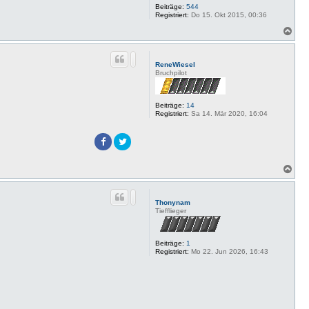
Beiträge:
544
Registriert:
Do 15. Okt 2015, 00:36
N
a
c
h
ReneWiesel
o
Bruchpilot
b
e
n
Beiträge:
14
Registriert:
Sa 14. Mär 2020, 16:04
N
a
c
h
Thonynam
o
Tiefflieger
b
e
n
Beiträge:
1
Registriert:
Mo 22. Jun 2026, 16:43