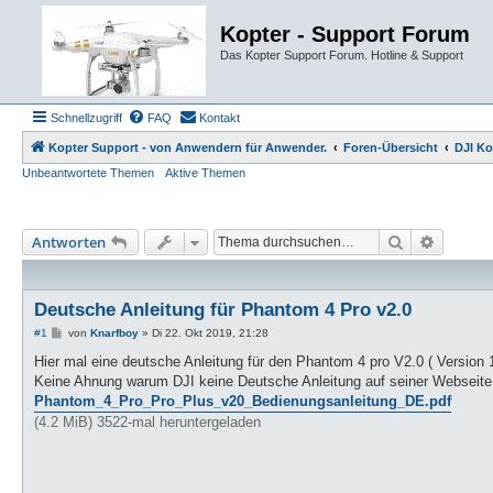
Kopter - Support Forum
Das Kopter Support Forum. Hotline & Support
Schnellzugriff
FAQ
Kontakt
Kopter Support - von Anwendern für Anwender.
Foren-Übersicht
DJI Ko
Unbeantwortete Themen
Aktive Themen
Suche
Erweiter
Antworten
Deutsche Anleitung für Phantom 4 Pro v2.0
B
#1
von
Knarfboy
»
Di 22. Okt 2019, 21:28
e
i
Hier mal eine deutsche Anleitung für den Phantom 4 pro V2.0 ( Version 1
t
Keine Ahnung warum DJI keine Deutsche Anleitung auf seiner Webseite 
r
a
Phantom_4_Pro_Pro_Plus_v20_Bedienungsanleitung_DE.pdf
g
(4.2 MiB) 3522-mal heruntergeladen