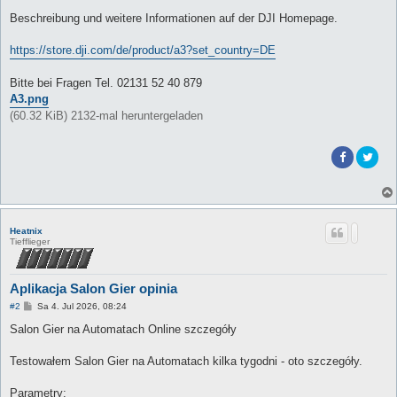
Beschreibung und weitere Informationen auf der DJI Homepage.
https://store.dji.com/de/product/a3?set_country=DE
Bitte bei Fragen Tel. 02131 52 40 879
A3.png
(60.32 KiB) 2132-mal heruntergeladen
Heatnix
Tiefflieger
Aplikacja Salon Gier opinia
B
#2
Sa 4. Jul 2026, 08:24
e
i
Salon Gier na Automatach Online szczegóły
t
r
a
Testowałem Salon Gier na Automatach kilka tygodni - oto szczegóły.
g
Parametry: