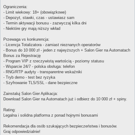
Ograniczenia:
- Limit wiekowy: 18+ (obowiązkowe)
- Depozyt, stawki, czas - ustawiasz sam
- Termin aktywacji bonusu - zazwyczaj kilka dni
- Niektóre gry mają niższy wkład
Przewaga vs konkurencja:
- Licencja Totalizatora - zamiast nieznanych operatorów
- Bonus do 10 000 zł - jeden z najwyższych + Salon Gier na Automatach
Bonus za Rejestrację
- Program VIP z rzeczywistą wartością - poziomy statusu
- Wsparcie 24/7 - polska obsługa: telefon
- RNG/RTP audyty - transparentne wskaźniki
- Tryb demo - test bez ryzyka
- Szyfrowanie TLS/SSL - dane bezpieczne
Zainstaluj Salon Gier Aplikacja:
Download Salon Gier na Automatach już i odbierz do 10 000 zł + spiny.
Rating:
Legalna i solidna platforma z ponad hojnymi bonusami
Rekomendacja dla osób szukających bezpieczeństwa i bonusów.
Graj odpowiedzialnie!