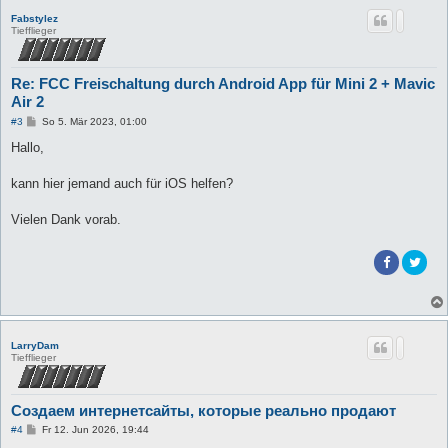
Fabstylez
Tiefflieger
Re: FCC Freischaltung durch Android App für Mini 2 + Mavic
Air 2
B
#3
So 5. Mär 2023, 01:00
e
i
Hallo,
t
r
a
kann hier jemand auch für iOS helfen?
g
Vielen Dank vorab.
LarryDam
Tiefflieger
Создаем интернетсайты, которые реально продают
B
#4
Fr 12. Jun 2026, 19:44
e