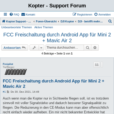
Kopter - Support Forum
FAQ
Kontakt
Registrieren
Anmelden
S
Kopter Support - von Anwendern für Anwender.
Foren-Übersicht
DJI Kopter
DJI - betrifft mehrere Systeme
Unbeantwortete Themen
Aktive Themen
u
FCC Freischaltung durch Android App für Mini 2
c
+ Mavic Air 2
h
e
Suche
Erweiterte
Antworten
4 Beiträge • Seite
1
von
1
Freipilot
Tiefflieger
FCC Freischaltung durch Android App für Mini 2 +
Mavic Air 2
B
#1
Do 30. Dez 2021, 14:48
e
i
Auch wenn man die Kopter nur in Sichtweite fliegen soll, ist es trotzdem
t
sinnvoll mit voller Signalstärke und dadurch besserer Signalqualität zu
r
a
fliegen. Die Reduzierung in den CE-Modus kann man aber offensichtlich
g
recht einfach wieder aufheben. Ein mir nicht bekannter Entwickler hat