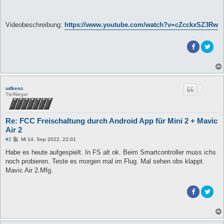
Videobeschreibung:
https://www.youtube.com/watch?v=cZcckxSZ3Rw
udkesc
Tiefflieger
Re: FCC Freischaltung durch Android App für Mini 2 + Mavic
Air 2
B
#2
Mi 14. Sep 2022, 22:01
e
i
Habe es heute aufgespielt. In FS alt ok. Beim Smartcontroller muss ichs
t
noch probieren. Teste es morgen mal im Flug. Mal sehen obs klappt.
r
a
Mavic Air 2.Mfg.
g