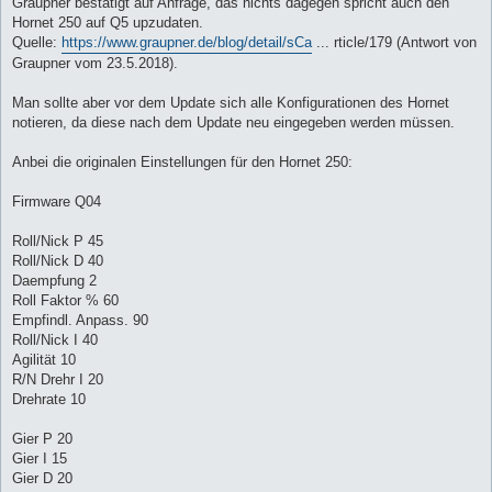
Graupner bestätigt auf Anfrage, das nichts dagegen spricht auch den
Hornet 250 auf Q5 upzudaten.
Quelle:
https://www.graupner.de/blog/detail/sCa
... rticle/179 (Antwort von
Graupner vom 23.5.2018).
Man sollte aber vor dem Update sich alle Konfigurationen des Hornet
notieren, da diese nach dem Update neu eingegeben werden müssen.
Anbei die originalen Einstellungen für den Hornet 250:
Firmware Q04
Roll/Nick P 45
Roll/Nick D 40
Daempfung 2
Roll Faktor % 60
Empfindl. Anpass. 90
Roll/Nick I 40
Agilität 10
R/N Drehr I 20
Drehrate 10
Gier P 20
Gier I 15
Gier D 20