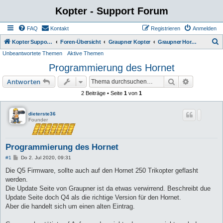
Kopter - Support Forum
FAQ
Kontakt
Registrieren
Anmelden
S
Kopter Support - von Anwendern für Anwender.
Foren-Übersicht
Graupner Kopter
Graupner Hornet 250 Tricopter mit GR-18 FC
Unbeantwortete Themen
Aktive Themen
u
Programmierung des Hornet
c
h
Suche
Erweiterte
Antworten
e
2 Beiträge • Seite
1
von
1
dieterste36
Founder
Programmierung des Hornet
B
#1
Do 2. Jul 2020, 09:31
e
i
Die Q5 Firmware, sollte auch auf den Hornet 250 Trikopter geflasht
t
werden.
r
a
Die Update Seite von Graupner ist da etwas verwirrend. Beschreibt due
g
Update Seite doch Q4 als die richtige Version für den Hornet.
Aber die handelt sich um einen alten Eintrag.