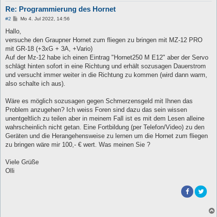
Re: Programmierung des Hornet
B
#2
Mo 4. Jul 2022, 14:56
e
i
Hallo,
t
versuche den Graupner Hornet zum fliegen zu bringen mit MZ-12 PRO
r
a
mit GR-18 (+3xG + 3A, +Vario)
g
Auf der Mz-12 habe ich einen Eintrag "Hornet250 M E12" aber der Servo
schlägt hinten sofort in eine Richtung und erhält sozusagen Dauerstrom
und versucht immer weiter in die Richtung zu kommen (wird dann warm,
also schalte ich aus).
Wäre es möglich sozusagen gegen Schmerzensgeld mit Ihnen das
Problem anzugehen? Ich weiss Foren sind dazu das sein wissen
unentgeltlich zu teilen aber in meinem Fall ist es mit dem Lesen alleine
wahrscheinlich nicht getan. Eine Fortbildung (per Telefon/Video) zu den
Geräten und die Herangehensweise zu lernen um die Hornet zum fliegen
zu bringen wäre mir 100,- € wert. Was meinen Sie ?
Viele Grüße
Olli