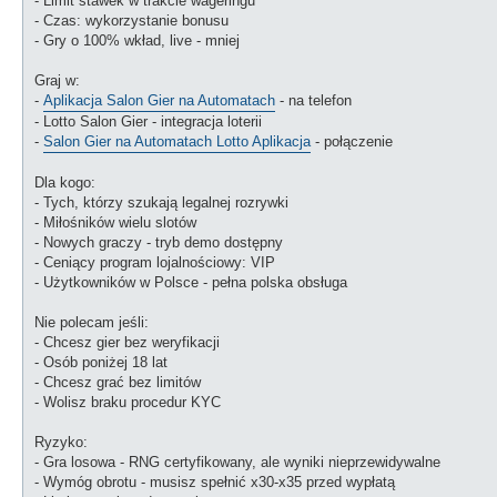
- Limit stawek w trakcie wageringu
- Czas: wykorzystanie bonusu
- Gry o 100% wkład, live - mniej
Graj w:
-
Aplikacja Salon Gier na Automatach
- na telefon
- Lotto Salon Gier - integracja loterii
-
Salon Gier na Automatach Lotto Aplikacja
- połączenie
Dla kogo:
- Tych, którzy szukają legalnej rozrywki
- Miłośników wielu slotów
- Nowych graczy - tryb demo dostępny
- Ceniący program lojalnościowy: VIP
- Użytkowników w Polsce - pełna polska obsługa
Nie polecam jeśli:
- Chcesz gier bez weryfikacji
- Osób poniżej 18 lat
- Chcesz grać bez limitów
- Wolisz braku procedur KYC
Ryzyko:
- Gra losowa - RNG certyfikowany, ale wyniki nieprzewidywalne
- Wymóg obrotu - musisz spełnić x30-x35 przed wypłatą