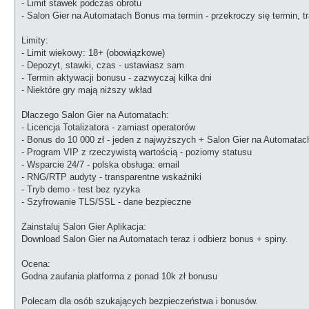
- Limit stawek podczas obrotu
- Salon Gier na Automatach Bonus ma termin - przekroczy się termin, t
Limity:
- Limit wiekowy: 18+ (obowiązkowe)
- Depozyt, stawki, czas - ustawiasz sam
- Termin aktywacji bonusu - zazwyczaj kilka dni
- Niektóre gry mają niższy wkład
Dlaczego Salon Gier na Automatach:
- Licencja Totalizatora - zamiast operatorów
- Bonus do 10 000 zł - jeden z najwyższych + Salon Gier na Automatac
- Program VIP z rzeczywistą wartością - poziomy statusu
- Wsparcie 24/7 - polska obsługa: email
- RNG/RTP audyty - transparentne wskaźniki
- Tryb demo - test bez ryzyka
- Szyfrowanie TLS/SSL - dane bezpieczne
Zainstaluj Salon Gier Aplikacja:
Download Salon Gier na Automatach teraz i odbierz bonus + spiny.
Ocena:
Godna zaufania platforma z ponad 10k zł bonusu
Polecam dla osób szukających bezpieczeństwa i bonusów.