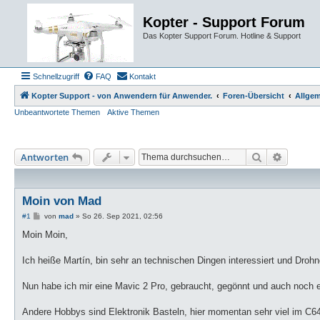
Kopter - Support Forum
Das Kopter Support Forum. Hotline & Support
Schnellzugriff
FAQ
Kontakt
Kopter Support - von Anwendern für Anwender.
Foren-Übersicht
Allgem
Unbeantwortete Themen
Aktive Themen
Suche
Erweiter
Antworten
Moin von Mad
B
#1
von
mad
»
So 26. Sep 2021, 02:56
e
i
Moin Moin,
t
r
a
Ich heiße Martín, bin sehr an technischen Dingen interessiert und Droh
g
Nun habe ich mir eine Mavic 2 Pro, gebraucht, gegönnt und auch noch ei
Andere Hobbys sind Elektronik Basteln, hier momentan sehr viel im C6