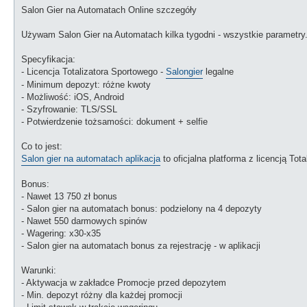
i
Salon Gier na Automatach Online szczegóły
t
r
a
Używam Salon Gier na Automatach kilka tygodni - wszystkie parametry
g
Specyfikacja:
- Licencja Totalizatora Sportowego -
Salongier
legalne
- Minimum depozyt: różne kwoty
- Możliwość: iOS, Android
- Szyfrowanie: TLS/SSL
- Potwierdzenie tożsamości: dokument + selfie
Co to jest:
Salon gier na automatach aplikacja
to oficjalna platforma z licencją To
Bonus:
- Nawet 13 750 zł bonus
- Salon gier na automatach bonus: podzielony na 4 depozyty
- Nawet 550 darmowych spinów
- Wagering: x30-x35
- Salon gier na automatach bonus za rejestrację - w aplikacji
Warunki:
- Aktywacja w zakładce Promocje przed depozytem
- Min. depozyt różny dla każdej promocji