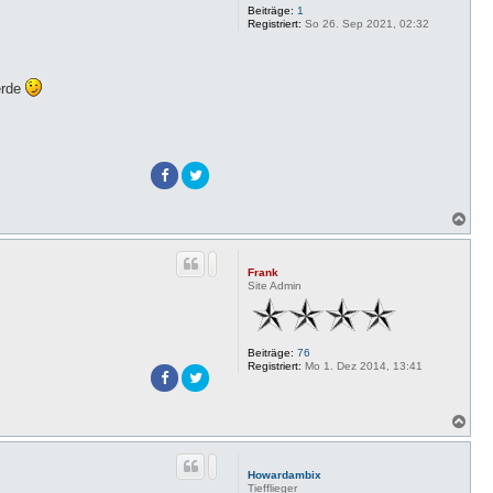
Beiträge:
1
Registriert:
So 26. Sep 2021, 02:32
erde
N
a
c
h
Frank
o
Site Admin
b
e
n
Beiträge:
76
Registriert:
Mo 1. Dez 2014, 13:41
N
a
c
h
Howardambix
o
Tiefflieger