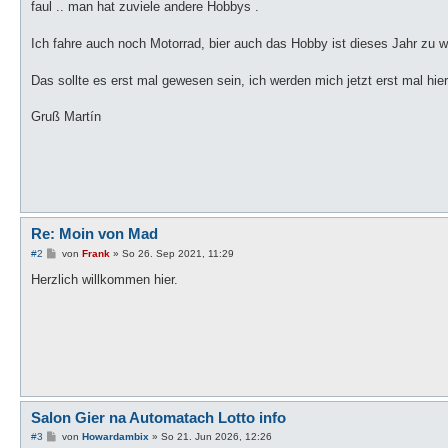
faul .. man hat zuviele andere Hobbys .
Ich fahre auch noch Motorrad, bier auch das Hobby ist dieses Jahr zu 
Das sollte es erst mal gewesen sein, ich werden mich jetzt erst mal h
Gruß Martín
Re: Moin von Mad
B
#2
von
Frank
»
So 26. Sep 2021, 11:29
e
i
Herzlich willkommen hier.
t
r
a
g
Salon Gier na Automatach Lotto info
B
#3
von
Howardambix
»
So 21. Jun 2026, 12:26
e