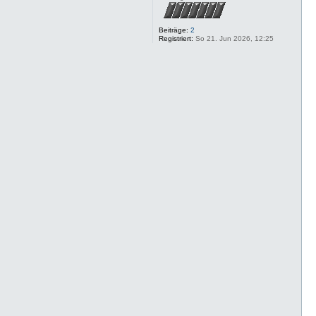
b
e
n
Beiträge:
2
Registriert:
So 21. Jun 2026, 12:25