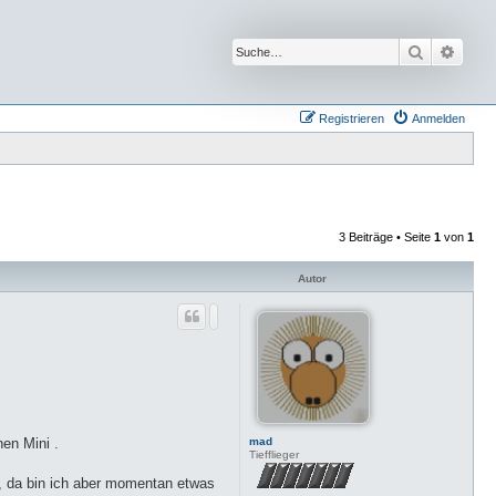
Suche
Erwei
Registrieren
Anmelden
3 Beiträge • Seite
1
von
1
Autor
mad
nen Mini .
Tiefflieger
, da bin ich aber momentan etwas