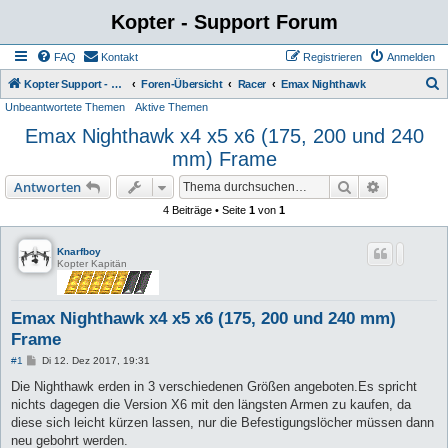
Kopter - Support Forum
FAQ
Kontakt
Registrieren
Anmelden
S
Kopter Support - von Anwendern für Anwender.
Foren-Übersicht
Racer
Emax Nighthawk
Unbeantwortete Themen
Aktive Themen
u
Emax Nighthawk x4 x5 x6 (175, 200 und 240
c
mm) Frame
h
e
Suche
Erweiterte
Antworten
4 Beiträge • Seite
1
von
1
Knarfboy
Kopter Kapitän
Emax Nighthawk x4 x5 x6 (175, 200 und 240 mm)
Frame
B
#1
Di 12. Dez 2017, 19:31
e
i
Die Nighthawk erden in 3 verschiedenen Größen angeboten.Es spricht
t
nichts dagegen die Version X6 mit den längsten Armen zu kaufen, da
r
a
diese sich leicht kürzen lassen, nur die Befestigungslöcher müssen dann
g
neu gebohrt werden.