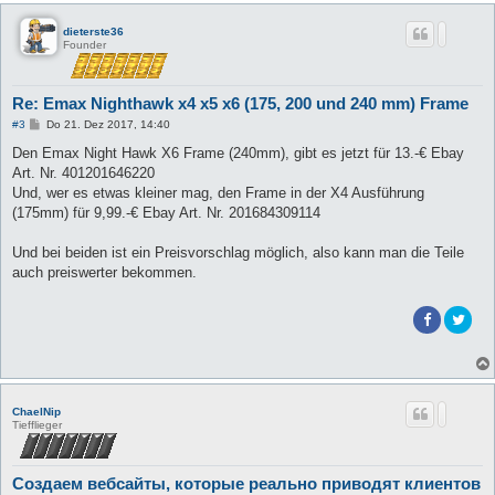
dieterste36
Founder
Re: Emax Nighthawk x4 x5 x6 (175, 200 und 240 mm) Frame
B
#3
Do 21. Dez 2017, 14:40
e
i
Den Emax Night Hawk X6 Frame (240mm), gibt es jetzt für 13.-€ Ebay
t
Art. Nr. 401201646220
r
a
Und, wer es etwas kleiner mag, den Frame in der X4 Ausführung
g
(175mm) für 9,99.-€ Ebay Art. Nr. 201684309114
Und bei beiden ist ein Preisvorschlag möglich, also kann man die Teile
auch preiswerter bekommen.
ChaelNip
Tiefflieger
Создаем вебсайты, которые реально приводят клиентов