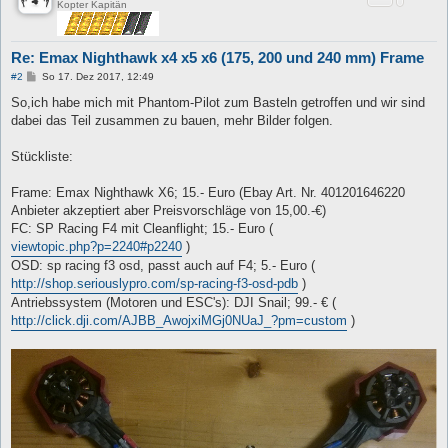
Kopter Kapitän
Re: Emax Nighthawk x4 x5 x6 (175, 200 und 240 mm) Frame
B
#2
So 17. Dez 2017, 12:49
e
i
So,ich habe mich mit Phantom-Pilot zum Basteln getroffen und wir sind
t
dabei das Teil zusammen zu bauen, mehr Bilder folgen.
r
a
g
Stückliste:
Frame: Emax Nighthawk X6; 15.- Euro (Ebay Art. Nr. 401201646220
Anbieter akzeptiert aber Preisvorschläge von 15,00.-€)
FC: SP Racing F4 mit Cleanflight; 15.- Euro (
viewtopic.php?p=2240#p2240
)
OSD: sp racing f3 osd, passt auch auf F4; 5.- Euro (
http://shop.seriouslypro.com/sp-racing-f3-osd-pdb
)
Antriebssystem (Motoren und ESC's): DJI Snail; 99.- € (
http://click.dji.com/AJBB_AwojxiMGj0NUaJ_?pm=custom
)