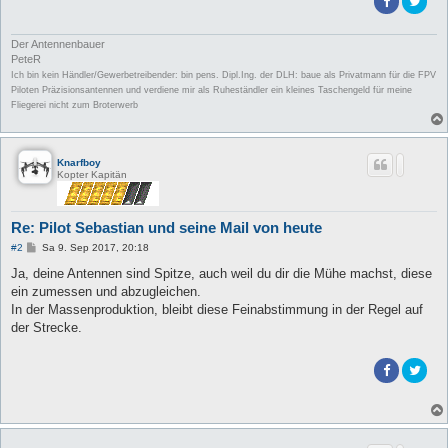
Der Antennenbauer
PeteR
Ich bin kein Händler/Gewerbetreibender: bin pens. Dipl.Ing. der DLH: baue als Privatmann für die FPV
Piloten Präzisionsantennen und verdiene mir als Ruheständler ein kleines Taschengeld für meine
Fliegerei nicht zum Broterwerb
Knarfboy
Kopter Kapitän
Re: Pilot Sebastian und seine Mail von heute
B
#2
Sa 9. Sep 2017, 20:18
e
i
Ja, deine Antennen sind Spitze, auch weil du dir die Mühe machst, diese
t
ein zumessen und abzugleichen.
r
a
In der Massenproduktion, bleibt diese Feinabstimmung in der Regel auf
g
der Strecke.