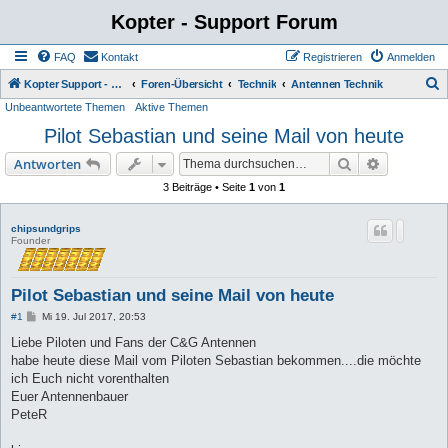
Kopter - Support Forum
FAQ
Kontakt
Registrieren
Anmelden
S
Kopter Support - von Anwendern für Anwender.
Foren-Übersicht
Technik
Antennen Technik
Unbeantwortete Themen
Aktive Themen
u
Pilot Sebastian und seine Mail von heute
c
h
Suche
Erweiterte
Antworten
e
3 Beiträge • Seite
1
von
1
chipsundgrips
Founder
Pilot Sebastian und seine Mail von heute
B
#1
Mi 19. Jul 2017, 20:53
e
i
Liebe Piloten und Fans der C&G Antennen
t
habe heute diese Mail vom Piloten Sebastian bekommen....die möchte
r
a
ich Euch nicht vorenthalten
g
Euer Antennenbauer
PeteR