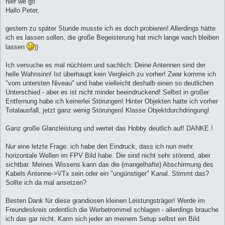
hier we go
Hallo Peter,
gestern zu später Stunde musste ich es doch probieren! Allerdings hätte
ich es lassen sollen, die große Begeisterung hat mich lange wach bleiben
lassen
))
Ich versuche es mal nüchtern und sachlich: Deine Antennen sind der
helle Wahnsinn! Ist überhaupt kein Vergleich zu vorher! Zwar komme ich
"vom untersten Niveau" und habe vielleicht deshalb einen so deutlichen
Unterschied - aber es ist nicht minder beeindruckend! Selbst in großer
Entfernung habe ich keinerlei Störungen! Hinter Objekten hatte ich vorher
Totalausfall, jetzt ganz wenig Störungen! Klasse Objektdurchdringung!
Ganz große Glanzleistung und wertet das Hobby deutlich auf! DANKE !
Nur eine letzte Frage: ich habe den Eindruck, dass ich nun mehr
horizontale Wellen im FPV Bild habe. Die sind nicht sehr störend, aber
sichtbar. Meines Wissens kann das die (mangelhafte) Abschirmung des
Kabels Antenne->VTx sein oder ein "ungünstiger" Kanal. Stimmt das?
Sollte ich da mal ansetzen?
Besten Dank für diese grandiosen kleinen Leistungsträger! Werde im
Freundeskreis ordentlich die Werbetrommel schlagen - allerdings brauche
ich das gar nicht. Kann sich jeder an meinem Setup selbst ein Bild