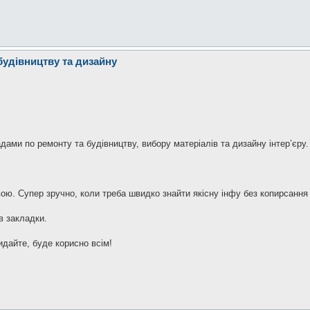
будівництву та дизайну
дами по ремонту та будівництву, вибору матеріалів та дизайну інтер’єру.
ю. Супер зручно, коли треба швидко знайти якісну інфу без копирсання в
в закладки.
идайте, буде корисно всім!