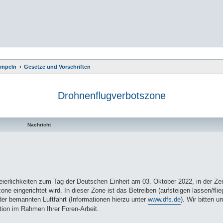
impeln
Gesetze und Vorschriften
Drohnenflugverbotszone
te Suche
Nachricht
eierlichkeiten zum Tag der Deutschen Einheit am 03. Oktober 2022, in der Zeit
 eingerichtet wird. In dieser Zone ist das Betreiben (aufsteigen lassen/flie
er bemannten Luftfahrt (Informationen hierzu unter
www.dfs.de
). Wir bitten 
ion im Rahmen Ihrer Foren-Arbeit.