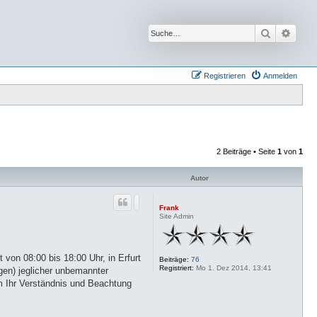
Suche
Erwei
Registrieren
Anmelden
2 Beiträge • Seite
1
von
1
Autor
Frank
Site Admin
 von 08:00 bis 18:00 Uhr, in Erfurt
Beiträge:
76
Registriert:
Mo 1. Dez 2014, 13:41
gen) jeglicher unbemannter
um Ihr Verständnis und Beachtung