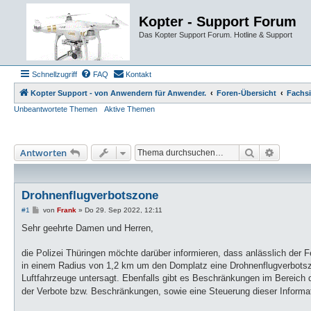
Kopter - Support Forum
Das Kopter Support Forum. Hotline & Support
Schnellzugriff
FAQ
Kontakt
Kopter Support - von Anwendern für Anwender.
Foren-Übersicht
Fachs
Unbeantwortete Themen
Aktive Themen
Suche
Erweiter
Antworten
Drohnenflugverbotszone
B
#1
von
Frank
»
Do 29. Sep 2022, 12:11
e
i
Sehr geehrte Damen und Herren,
t
r
a
die Polizei Thüringen möchte darüber informieren, dass anlässlich der F
g
in einem Radius von 1,2 km um den Domplatz eine Drohnenflugverbotszone
Luftfahrzeuge untersagt. Ebenfalls gibt es Beschränkungen im Bereich d
der Verbote bzw. Beschränkungen, sowie eine Steuerung dieser Informat