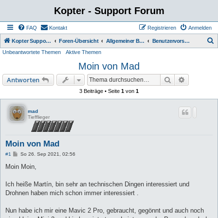
Kopter - Support Forum
FAQ
Kontakt
Registrieren
Anmelden
S
Kopter Support - von Anwendern für Anwender.
Foren-Übersicht
Allgemeiner Bereich
Benutzervorstellung
Unbeantwortete Themen
Aktive Themen
u
Moin von Mad
c
h
Suche
Erweiterte
Antworten
e
3 Beiträge • Seite
1
von
1
mad
Tiefflieger
Moin von Mad
B
#1
So 26. Sep 2021, 02:56
e
i
Moin Moin,
t
r
a
Ich heiße Martín, bin sehr an technischen Dingen interessiert und
g
Drohnen haben mich schon immer interessiert .
Nun habe ich mir eine Mavic 2 Pro, gebraucht, gegönnt und auch noch