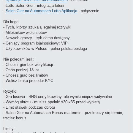
- Lotto Salon Gier - integracja loterii
-
Salon Gier na Automatach Lotto Aplikacja
- połączenie
Dla kogo:
- Tych, którzy szukają legalnej rozrywki
- Miłośników wielu slotów
- Nowych graczy - tryb demo dostępny
- Ceniący program lojalnościowy: VIP
- Użytkowników w Polsce - pełna polska obsługa
Nie polecam jeśli:
- Chcesz gier bez weryfikacji
- Osób poniżej 18 lat
- Chcesz grać bez limitów
- Wolisz braku procedur KYC
Ryzyko:
- Gra losowa - RNG certyfikowany, ale wyniki nieprzewidywalne
- Wymóg obrotu - musisz spełnić x30-x35 przed wypłatą
- Limit stawek podczas obrotu
- Salon Gier na Automatach Bonus ma termin - przekroczy się termin,
tracisz bonus
Limity: