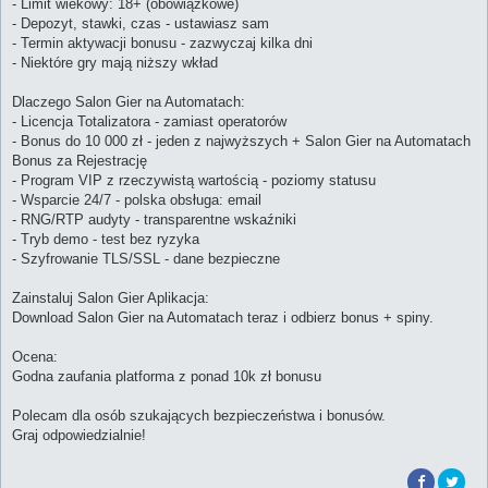
- Limit wiekowy: 18+ (obowiązkowe)
- Depozyt, stawki, czas - ustawiasz sam
- Termin aktywacji bonusu - zazwyczaj kilka dni
- Niektóre gry mają niższy wkład
Dlaczego Salon Gier na Automatach:
- Licencja Totalizatora - zamiast operatorów
- Bonus do 10 000 zł - jeden z najwyższych + Salon Gier na Automatach
Bonus za Rejestrację
- Program VIP z rzeczywistą wartością - poziomy statusu
- Wsparcie 24/7 - polska obsługa: email
- RNG/RTP audyty - transparentne wskaźniki
- Tryb demo - test bez ryzyka
- Szyfrowanie TLS/SSL - dane bezpieczne
Zainstaluj Salon Gier Aplikacja:
Download Salon Gier na Automatach teraz i odbierz bonus + spiny.
Ocena:
Godna zaufania platforma z ponad 10k zł bonusu
Polecam dla osób szukających bezpieczeństwa i bonusów.
Graj odpowiedzialnie!