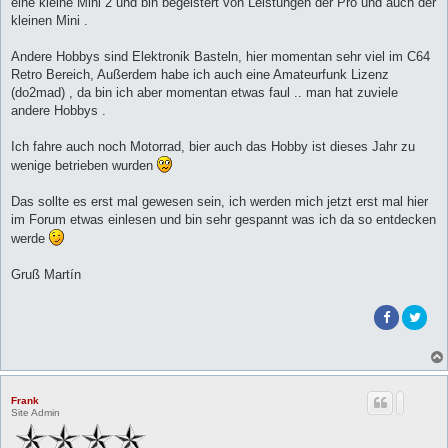
eine kleine Mini 2 und bin begeistert von Leistungen der Pro und auch der
kleinen Mini .
Andere Hobbys sind Elektronik Basteln, hier momentan sehr viel im C64
Retro Bereich, Außerdem habe ich auch eine Amateurfunk Lizenz
(do2mad) , da bin ich aber momentan etwas faul .. man hat zuviele
andere Hobbys .
Ich fahre auch noch Motorrad, bier auch das Hobby ist dieses Jahr zu
wenige betrieben wurden
Das sollte es erst mal gewesen sein, ich werden mich jetzt erst mal hier
im Forum etwas einlesen und bin sehr gespannt was ich da so entdecken
werde
Gruß Martín
Frank
Site Admin