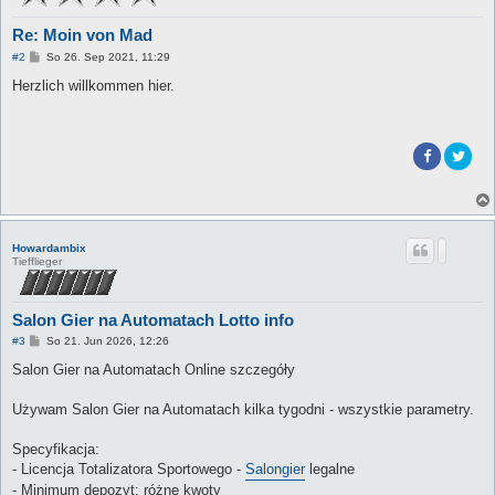
Re: Moin von Mad
B
#2
So 26. Sep 2021, 11:29
e
i
Herzlich willkommen hier.
t
r
a
g
Howardambix
Tiefflieger
Salon Gier na Automatach Lotto info
B
#3
So 21. Jun 2026, 12:26
e
i
Salon Gier na Automatach Online szczegóły
t
r
a
Używam Salon Gier na Automatach kilka tygodni - wszystkie parametry.
g
Specyfikacja:
- Licencja Totalizatora Sportowego -
Salongier
legalne
- Minimum depozyt: różne kwoty