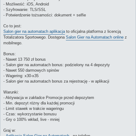
- Możliwość: iOS, Android
- Szyfrowanie: TLS/SSL
- Potwierdzenie tożsamości: dokument + selfie
Co to jest:
Salon gier na automatach aplikacja
to oficjalna platforma z licencją
Totalizatora Sportowego. Dostępna
Salon Gier na Automatach online
z
mobilnego.
Bonus:
- Nawet 13 750 zł bonus
- Salon gier na automatach bonus: podzielony na 4 depozyty
- Nawet 550 darmowych spinów
- Wagering: x30-x35
- Salon gier na automatach bonus za rejestrację - w aplikacji
Warunki:
- Aktywacja w zakładce Promocje przed depozytem
- Min. depozyt różny dla każdej promocji
- Limit stawek w trakcie wageringu
- Czas: wykorzystanie bonusu
- Gry o 100% wkład, live - mniej
Graj w:
-
Aplikacja Salon Gier na Automatach
- na telefon