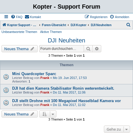
Kopter - Support Forum
FAQ
Kontakt
Registrieren
Anmelden
S
Kopter Support - von Anwendern für Anwender.
Foren-Übersicht
DJI Kopter
DJI Neuheiten
Unbeantwortete Themen
Aktive Themen
u
DJI Neuheiten
c
h
Suche
Erweiterte Suche
Neues Thema
e
3 Themen • Seite
1
von
1
Themen
Mini Quardcopter Sparc
Letzter Beitrag von
Frank
«
Mo 19. Jun 2017, 17:53
Antworten:
1
DJI hat dien Kamera Stabilisator Ronin weterentwickelt.
Letzter Beitrag von
Frank
«
Do 11. Mai 2017, 11:06
DJI stellt Drohne mit 100 Megapixel Hasselblad Kamera vor
Letzter Beitrag von
Frank
«
Do 11. Mai 2017, 11:02
Neues Thema
3 Themen • Seite
1
von
1
Gehe zu