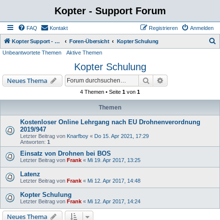
Kopter - Support Forum
FAQ
Kontakt
Registrieren
Anmelden
S
Kopter Support - von Anwendern für Anwender.
Foren-Übersicht
Kopter Schulung
Unbeantwortete Themen
Aktive Themen
u
Kopter Schulung
c
h
Suche
Erweiterte Suche
Neues Thema
e
4 Themen • Seite
1
von
1
Themen
Kostenloser Online Lehrgang nach EU Drohnenverordnung
2019/947
Letzter Beitrag von
Knarfboy
«
Do 15. Apr 2021, 17:29
Antworten:
1
Einsatz von Drohnen bei BOS
Letzter Beitrag von
Frank
«
Mi 19. Apr 2017, 13:25
Latenz
Letzter Beitrag von
Frank
«
Mi 12. Apr 2017, 14:48
Kopter Schulung
Letzter Beitrag von
Frank
«
Mi 12. Apr 2017, 14:24
Neues Thema