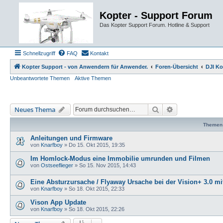
Kopter - Support Forum
Das Kopter Support Forum. Hotline & Support
Schnellzugriff
FAQ
Kontakt
Kopter Support - von Anwendern für Anwender.
Foren-Übersicht
DJI Ko
Unbeantwortete Themen
Aktive Themen
Suche
Erweiterte Such
Neues Thema
Themen
Anleitungen und Firmware
von
Knarfboy
»
Do 15. Okt 2015, 19:35
Im Homlock-Modus eine Immobilie umrunden und Filmen
von
Ostseeflieger
»
So 15. Nov 2015, 14:43
Eine Absturzursache / Flyaway Ursache bei der Vision+ 3.0 mi
von
Knarfboy
»
So 18. Okt 2015, 22:33
Vison App Update
von
Knarfboy
»
So 18. Okt 2015, 22:26