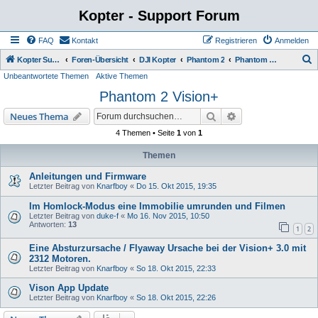
Kopter - Support Forum
FAQ
Kontakt
Registrieren
Anmelden
S
Kopter Support - von Anwendern für Anwender.
Foren-Übersicht
DJI Kopter
Phantom 2
Phantom 2 Vision+
Unbeantwortete Themen
Aktive Themen
u
Phantom 2 Vision+
c
h
Suche
Erweiterte Suche
Neues Thema
e
4 Themen • Seite
1
von
1
Themen
Anleitungen und Firmware
Letzter Beitrag von
Knarfboy
«
Do 15. Okt 2015, 19:35
Im Homlock-Modus eine Immobilie umrunden und Filmen
Letzter Beitrag von
duke-f
«
Mo 16. Nov 2015, 10:50
Antworten:
13
1
2
Eine Absturzursache / Flyaway Ursache bei der Vision+ 3.0 mit
2312 Motoren.
Letzter Beitrag von
Knarfboy
«
So 18. Okt 2015, 22:33
Vison App Update
Letzter Beitrag von
Knarfboy
«
So 18. Okt 2015, 22:26