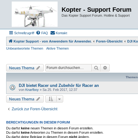
Kopter - Support Forum
Das Kopter Support Forum. Hotline & Support
Schnellzugriff
FAQ
Kontakt
Kopter Support - von Anwendern für Anwender.
Foren-Übersicht
DJI Ko
Unbeantwortete Themen
Aktive Themen
Suche
Erweiterte Such
Neues Thema
Themen
DJI bietet Racer und Zubehör für Racer an
von
Knarfboy
»
Sa 25. Feb 2017, 12:37
Neues Thema
Zurück zur Foren-Übersicht
BERECHTIGUNGEN IN DIESEM FORUM
Du darfst
keine
neuen Themen in diesem Forum erstellen.
Du darfst
keine
Antworten zu Themen in diesem Forum erstellen.
Du darfst deine Beiträge in diesem Forum
nicht
ändern.