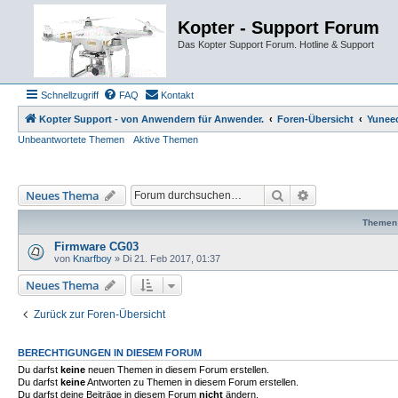
Kopter - Support Forum
Das Kopter Support Forum. Hotline & Support
Schnellzugriff
FAQ
Kontakt
Kopter Support - von Anwendern für Anwender.
Foren-Übersicht
Yunee
Unbeantwortete Themen
Aktive Themen
Suche
Erweiterte Such
Neues Thema
Themen
Firmware CG03
von
Knarfboy
»
Di 21. Feb 2017, 01:37
Neues Thema
Zurück zur Foren-Übersicht
BERECHTIGUNGEN IN DIESEM FORUM
Du darfst
keine
neuen Themen in diesem Forum erstellen.
Du darfst
keine
Antworten zu Themen in diesem Forum erstellen.
Du darfst deine Beiträge in diesem Forum
nicht
ändern.