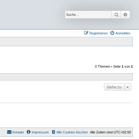
Suche
Erwei
Registrieren
Anmelden
0 Themen • Seite
1
von
1
Gehe zu
Kontakt
Impressum
Alle Cookies löschen
Alle Zeiten sind
UTC+02:00