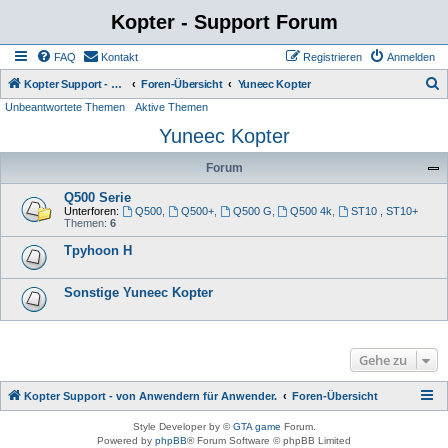
Kopter - Support Forum
FAQ
Kontakt
Registrieren
Anmelden
S
Kopter Support - von Anwendern für Anwender.
Foren-Übersicht
Yuneec Kopter
Unbeantwortete Themen
Aktive Themen
u
Yuneec Kopter
c
h
Forum
e
Q500 Serie
Unterforen:
Q500
,
Q500+
,
Q500 G
,
Q500 4k
,
ST10 , ST10+
Themen:
6
Tpyhoon H
Sonstige Yuneec Kopter
Gehe zu
Kopter Support - von Anwendern für Anwender.
Foren-Übersicht
Style Developer by ©
GTA game
Forum.
Powered by
phpBB
® Forum Software © phpBB Limited