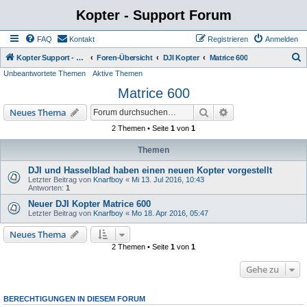
Kopter - Support Forum
FAQ
Kontakt
Registrieren
Anmelden
S
Kopter Support - von Anwendern für Anwender.
Foren-Übersicht
DJI Kopter
Matrice 600
Unbeantwortete Themen
Aktive Themen
u
Matrice 600
c
h
Suche
Erweiterte Suche
Neues Thema
e
2 Themen • Seite
1
von
1
Themen
DJI und Hasselblad haben einen neuen Kopter vorgestellt
Letzter Beitrag von
Knarfboy
«
Mi 13. Jul 2016, 10:43
Antworten:
1
Neuer DJI Kopter Matrice 600
Letzter Beitrag von
Knarfboy
«
Mo 18. Apr 2016, 05:47
Neues Thema
2 Themen • Seite
1
von
1
Gehe zu
BERECHTIGUNGEN IN DIESEM FORUM