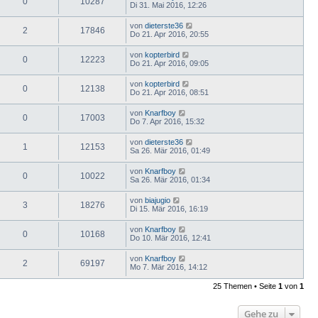
0
10287
Di 31. Mai 2016, 12:26
von
dieterste36
2
17846
Do 21. Apr 2016, 20:55
von
kopterbird
0
12223
Do 21. Apr 2016, 09:05
von
kopterbird
0
12138
Do 21. Apr 2016, 08:51
von
Knarfboy
0
17003
Do 7. Apr 2016, 15:32
von
dieterste36
1
12153
Sa 26. Mär 2016, 01:49
von
Knarfboy
0
10022
Sa 26. Mär 2016, 01:34
von
biajugio
3
18276
Di 15. Mär 2016, 16:19
von
Knarfboy
0
10168
Do 10. Mär 2016, 12:41
von
Knarfboy
2
69197
Mo 7. Mär 2016, 14:12
25 Themen • Seite
1
von
1
Gehe zu