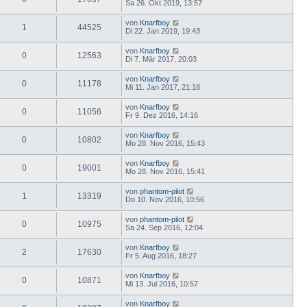
Sa 26. Okt 2019, 13:57
von
Knarfboy
1
44525
Di 22. Jan 2019, 19:43
von
Knarfboy
0
12563
Di 7. Mär 2017, 20:03
von
Knarfboy
0
11178
Mi 11. Jan 2017, 21:18
von
Knarfboy
0
11056
Fr 9. Dez 2016, 14:16
von
Knarfboy
0
10802
Mo 28. Nov 2016, 15:43
von
Knarfboy
0
19001
Mo 28. Nov 2016, 15:41
von
phantom-pilot
1
13319
Do 10. Nov 2016, 10:56
von
phantom-pilot
0
10975
Sa 24. Sep 2016, 12:04
von
Knarfboy
2
17630
Fr 5. Aug 2016, 18:27
von
Knarfboy
0
10871
Mi 13. Jul 2016, 10:57
von
Knarfboy