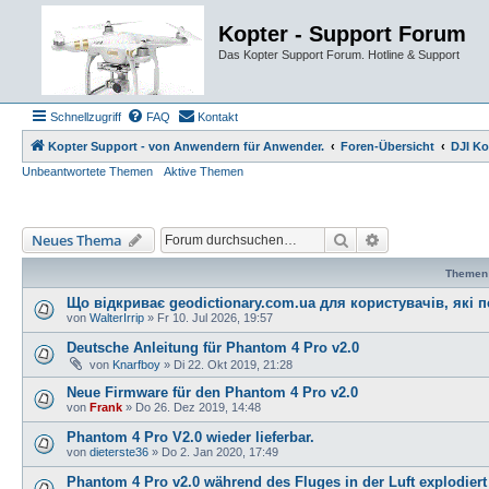
Kopter - Support Forum
Das Kopter Support Forum. Hotline & Support
Schnellzugriff
FAQ
Kontakt
Kopter Support - von Anwendern für Anwender.
Foren-Übersicht
DJI Ko
Unbeantwortete Themen
Aktive Themen
Suche
Erweiterte Such
Neues Thema
Themen
Що відкриває geodictionary.com.ua для користувачів, які
von
WalterIrrip
»
Fr 10. Jul 2026, 19:57
Deutsche Anleitung für Phantom 4 Pro v2.0
von
Knarfboy
»
Di 22. Okt 2019, 21:28
Neue Firmware für den Phantom 4 Pro v2.0
von
Frank
»
Do 26. Dez 2019, 14:48
Phantom 4 Pro V2.0 wieder lieferbar.
von
dieterste36
»
Do 2. Jan 2020, 17:49
Phantom 4 Pro v2.0 während des Fluges in der Luft explodiert