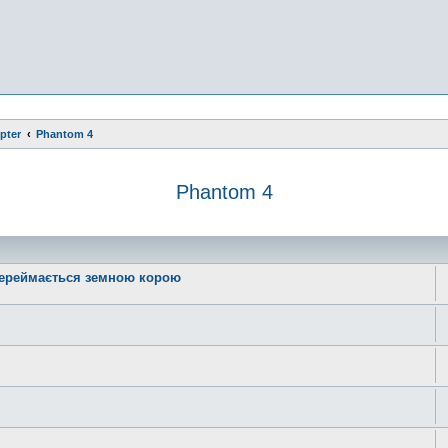
pter
Phantom 4
Phantom 4
e
 переймається земною корою