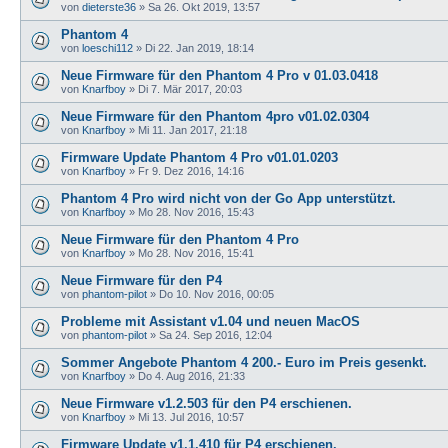
von
dieterste36
»
Sa 26. Okt 2019, 13:57
Phantom 4
von
loeschi112
»
Di 22. Jan 2019, 18:14
Neue Firmware für den Phantom 4 Pro v 01.03.0418
von
Knarfboy
»
Di 7. Mär 2017, 20:03
Neue Firmware für den Phantom 4pro v01.02.0304
von
Knarfboy
»
Mi 11. Jan 2017, 21:18
Firmware Update Phantom 4 Pro v01.01.0203
von
Knarfboy
»
Fr 9. Dez 2016, 14:16
Phantom 4 Pro wird nicht von der Go App unterstützt.
von
Knarfboy
»
Mo 28. Nov 2016, 15:43
Neue Firmware für den Phantom 4 Pro
von
Knarfboy
»
Mo 28. Nov 2016, 15:41
Neue Firmware für den P4
von
phantom-pilot
»
Do 10. Nov 2016, 00:05
Probleme mit Assistant v1.04 und neuen MacOS
von
phantom-pilot
»
Sa 24. Sep 2016, 12:04
Sommer Angebote Phantom 4 200.- Euro im Preis gesenkt.
von
Knarfboy
»
Do 4. Aug 2016, 21:33
Neue Firmware v1.2.503 für den P4 erschienen.
von
Knarfboy
»
Mi 13. Jul 2016, 10:57
Firmware Update v1.1.410 für P4 erschienen.