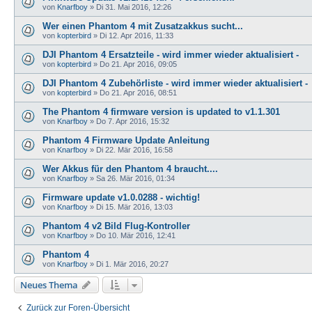
von
Knarfboy
»
Di 31. Mai 2016, 12:26
Wer einen Phantom 4 mit Zusatzakkus sucht...
von
kopterbird
»
Di 12. Apr 2016, 11:33
DJI Phantom 4 Ersatzteile - wird immer wieder aktualisiert -
von
kopterbird
»
Do 21. Apr 2016, 09:05
DJI Phantom 4 Zubehörliste - wird immer wieder aktualisiert -
von
kopterbird
»
Do 21. Apr 2016, 08:51
The Phantom 4 firmware version is updated to v1.1.301
von
Knarfboy
»
Do 7. Apr 2016, 15:32
Phantom 4 Firmware Update Anleitung
von
Knarfboy
»
Di 22. Mär 2016, 16:58
Wer Akkus für den Phantom 4 braucht....
von
Knarfboy
»
Sa 26. Mär 2016, 01:34
Firmware update v1.0.0288 - wichtig!
von
Knarfboy
»
Di 15. Mär 2016, 13:03
Phantom 4 v2 Bild Flug-Kontroller
von
Knarfboy
»
Do 10. Mär 2016, 12:41
Phantom 4
von
Knarfboy
»
Di 1. Mär 2016, 20:27
Neues Thema
Zurück zur Foren-Übersicht