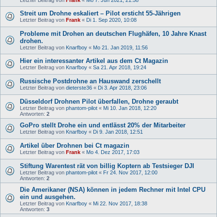
Letzter Beitrag von
Frank
«
Mo 7. Jun 2021, 21:58
Streit um Drohne eskaliert – Pilot ersticht 55-Jährigen
Letzter Beitrag von
Frank
«
Di 1. Sep 2020, 10:08
Probleme mit Drohen an deutschen Flughäfen, 10 Jahre Knast
drohen.
Letzter Beitrag von
Knarfboy
«
Mo 21. Jan 2019, 11:56
Hier ein interessanter Artikel aus dem Ct Magazin
Letzter Beitrag von
Knarfboy
«
Sa 21. Apr 2018, 19:24
Russische Postdrohne an Hauswand zerschellt
Letzter Beitrag von
dieterste36
«
Di 3. Apr 2018, 23:06
Düsseldorf Drohnen Pilot überfallen, Drohne geraubt
Letzter Beitrag von
phantom-pilot
«
Mi 10. Jan 2018, 12:20
Antworten:
2
GoPro stellt Drohe ein und entlässt 20% der Mitarbeiter
Letzter Beitrag von
Knarfboy
«
Di 9. Jan 2018, 12:51
Artikel über Drohnen bei Ct magazin
Letzter Beitrag von
Frank
«
Mo 4. Dez 2017, 17:03
Stiftung Warentest rät von billig Koptern ab Testsieger DJI
Letzter Beitrag von
phantom-pilot
«
Fr 24. Nov 2017, 12:00
Antworten:
2
Die Amerikaner (NSA) können in jedem Rechner mit Intel CPU
ein und ausgehen.
Letzter Beitrag von
Knarfboy
«
Mi 22. Nov 2017, 18:38
Antworten:
3