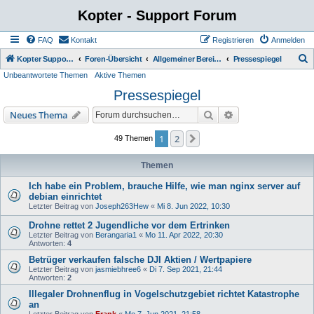
Kopter - Support Forum
FAQ
Kontakt
Registrieren
Anmelden
S
Kopter Support - von Anwendern für Anwender.
Foren-Übersicht
Allgemeiner Bereich
Pressespiegel
Unbeantwortete Themen
Aktive Themen
u
Pressespiegel
c
h
Suche
Erweiterte Suche
Neues Thema
e
1
2
Nächste
49 Themen
Themen
Ich habe ein Problem, brauche Hilfe, wie man nginx server auf
debian einrichtet
Letzter Beitrag von
Joseph263Hew
«
Mi 8. Jun 2022, 10:30
Drohne rettet 2 Jugendliche vor dem Ertrinken
Letzter Beitrag von
Berangaria1
«
Mo 11. Apr 2022, 20:30
Antworten:
4
Betrüger verkaufen falsche DJI Aktien / Wertpapiere
Letzter Beitrag von
jasmiebhree6
«
Di 7. Sep 2021, 21:44
Antworten:
2
Illegaler Drohnenflug in Vogelschutzgebiet richtet Katastrophe
an