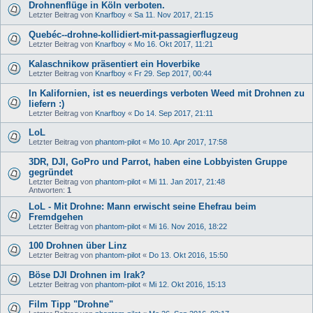
Drohnenflüge in Köln verboten.
Letzter Beitrag von
Knarfboy
«
Sa 11. Nov 2017, 21:15
Quebéc--drohne-kollidiert-mit-passagierflugzeug
Letzter Beitrag von
Knarfboy
«
Mo 16. Okt 2017, 11:21
Kalaschnikow präsentiert ein Hoverbike
Letzter Beitrag von
Knarfboy
«
Fr 29. Sep 2017, 00:44
In Kalifornien, ist es neuerdings verboten Weed mit Drohnen zu
liefern :)
Letzter Beitrag von
Knarfboy
«
Do 14. Sep 2017, 21:11
LoL
Letzter Beitrag von
phantom-pilot
«
Mo 10. Apr 2017, 17:58
3DR, DJI, GoPro und Parrot, haben eine Lobbyisten Gruppe
gegründet
Letzter Beitrag von
phantom-pilot
«
Mi 11. Jan 2017, 21:48
Antworten:
1
LoL - Mit Drohne: Mann erwischt seine Ehefrau beim
Fremdgehen
Letzter Beitrag von
phantom-pilot
«
Mi 16. Nov 2016, 18:22
100 Drohnen über Linz
Letzter Beitrag von
phantom-pilot
«
Do 13. Okt 2016, 15:50
Böse DJI Drohnen im Irak?
Letzter Beitrag von
phantom-pilot
«
Mi 12. Okt 2016, 15:13
Film Tipp "Drohne"