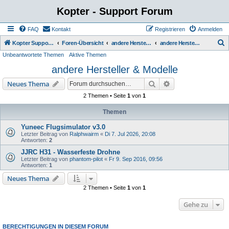
Kopter - Support Forum
FAQ
Kontakt
Registrieren
Anmelden
S
Kopter Support - von Anwendern für Anwender.
Foren-Übersicht
andere Hersteller und Modelle sowie selbstgebaute Kopter
andere Hersteller & Modelle
Unbeantwortete Themen
Aktive Themen
u
andere Hersteller & Modelle
c
h
Suche
Erweiterte Suche
Neues Thema
e
2 Themen • Seite
1
von
1
Themen
Yuneec Flugsimulator v3.0
Letzter Beitrag von
Ralphwairm
«
Di 7. Jul 2026, 20:08
Antworten:
2
JJRC H31 - Wasserfeste Drohne
Letzter Beitrag von
phantom-pilot
«
Fr 9. Sep 2016, 09:56
Antworten:
1
Neues Thema
2 Themen • Seite
1
von
1
Gehe zu
BERECHTIGUNGEN IN DIESEM FORUM