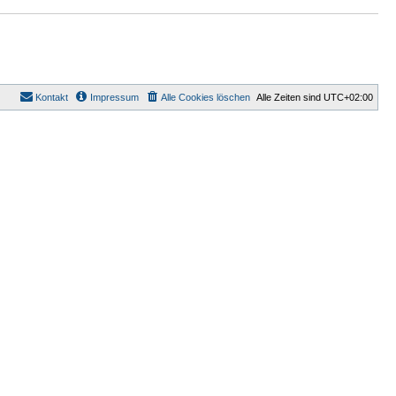
a
g
Kontakt
Impressum
Alle Cookies löschen
Alle Zeiten sind
UTC+02:00