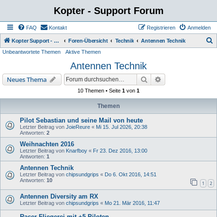
Kopter - Support Forum
FAQ
Kontakt
Registrieren
Anmelden
S
Kopter Support - von Anwendern für Anwender.
Foren-Übersicht
Technik
Antennen Technik
Unbeantwortete Themen
Aktive Themen
u
Antennen Technik
c
h
Suche
Erweiterte Suche
Neues Thema
e
10 Themen • Seite
1
von
1
Themen
Pilot Sebastian und seine Mail von heute
Letzter Beitrag von
JoieReure
«
Mi 15. Jul 2026, 20:38
Antworten:
2
Weihnachten 2016
Letzter Beitrag von
Knarfboy
«
Fr 23. Dez 2016, 13:00
Antworten:
1
Antennen Technik
Letzter Beitrag von
chipsundgrips
«
Do 6. Okt 2016, 14:51
Antworten:
10
1
2
Antennen Diversity am RX
Letzter Beitrag von
chipsundgrips
«
Mo 21. Mär 2016, 11:47
Racer Fliegerei mit +5 Piloten