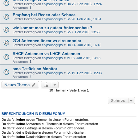
Letzter Beitrag von
chipsundgrips
«
Do 25. Feb 2016, 17:24
Antworten:
1
Empfang bei Regen oder Schnee
Letzter Beitrag von
chipsundgrips
«
Sa 20. Feb 2016, 10:51
wie kommt man zu gutem Antennenbau ?
Letzter Beitrag von
chipsundgrips
«
So 7. Feb 2016, 13:55
2G4 Antennen linear vs circumpolar
Letzter Beitrag von
chipsundgrips
«
Do 14. Jan 2016, 16:45
RHCP Antennen vs LHCP Antennen
Letzter Beitrag von
chipsundgrips
«
Mi 13. Jan 2016, 13:18
Antworten:
1
sma T-stück an Monitor
Letzter Beitrag von
chipsundgrips
«
Sa 19. Dez 2015, 15:33
Antworten:
4
Neues Thema
10 Themen • Seite
1
von
1
Gehe zu
BERECHTIGUNGEN IN DIESEM FORUM
Du darfst
keine
neuen Themen in diesem Forum erstellen.
Du darfst
keine
Antworten zu Themen in diesem Forum erstellen.
Du darfst deine Beiträge in diesem Forum
nicht
ändern.
Du darfst deine Beiträge in diesem Forum
nicht
löschen.
Du darfst
keine
Dateianhänge in diesem Forum erstellen.