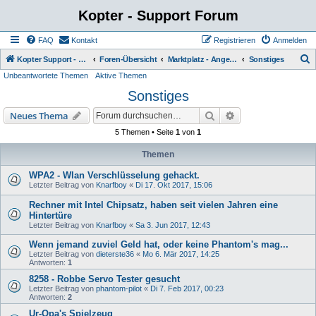
Kopter - Support Forum
FAQ
Kontakt
Registrieren
Anmelden
S
Kopter Support - von Anwendern für Anwender.
Foren-Übersicht
Marktplatz - Angebote von Usern
Sonstiges
Unbeantwortete Themen
Aktive Themen
u
Sonstiges
c
h
Suche
Erweiterte Suche
Neues Thema
e
5 Themen • Seite
1
von
1
Themen
WPA2 - Wlan Verschlüsselung gehackt.
Letzter Beitrag von
Knarfboy
«
Di 17. Okt 2017, 15:06
Rechner mit Intel Chipsatz, haben seit vielen Jahren eine
Hintertüre
Letzter Beitrag von
Knarfboy
«
Sa 3. Jun 2017, 12:43
Wenn jemand zuviel Geld hat, oder keine Phantom's mag...
Letzter Beitrag von
dieterste36
«
Mo 6. Mär 2017, 14:25
Antworten:
1
8258 - Robbe Servo Tester gesucht
Letzter Beitrag von
phantom-pilot
«
Di 7. Feb 2017, 00:23
Antworten:
2
Ur-Opa's Spielzeug