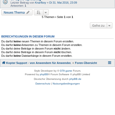
Letzter Beitrag von
Knarfboy
«
Di 31. Mai 2016, 23:09
Antworten:
1
Neues Thema
5 Themen • Seite
1
von
1
Gehe zu
BERECHTIGUNGEN IN DIESEM FORUM
Du darfst
keine
neuen Themen in diesem Forum erstellen.
Du darfst
keine
Antworten zu Themen in diesem Forum erstellen.
Du darfst deine Beiträge in diesem Forum
nicht
ändern.
Du darfst deine Beiträge in diesem Forum
nicht
löschen.
Du darfst
keine
Dateianhänge in diesem Forum erstellen.
Kopter Support - von Anwendern für Anwender.
Foren-Übersicht
Style Developer by ©
GTA game
Forum.
Powered by
phpBB
® Forum Software © phpBB Limited
Deutsche Übersetzung durch
phpBB.de
Datenschutz
|
Nutzungsbedingungen