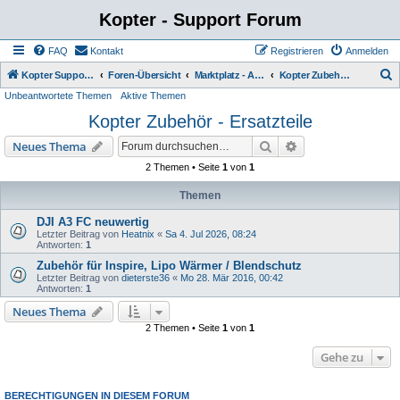
Kopter - Support Forum
FAQ
Kontakt
Registrieren
Anmelden
S
Kopter Support - von Anwendern für Anwender.
Foren-Übersicht
Marktplatz - Angebote von Usern
Kopter Zubehör - Ersatzteile
Unbeantwortete Themen
Aktive Themen
u
Kopter Zubehör - Ersatzteile
c
h
Suche
Erweiterte Suche
Neues Thema
e
2 Themen • Seite
1
von
1
Themen
DJI A3 FC neuwertig
Letzter Beitrag von
Heatnix
«
Sa 4. Jul 2026, 08:24
Antworten:
1
Zubehör für Inspire, Lipo Wärmer / Blendschutz
Letzter Beitrag von
dieterste36
«
Mo 28. Mär 2016, 00:42
Antworten:
1
Neues Thema
2 Themen • Seite
1
von
1
Gehe zu
BERECHTIGUNGEN IN DIESEM FORUM