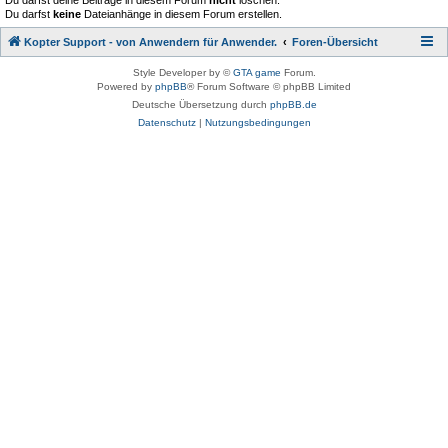
Du darfst deine Beiträge in diesem Forum
nicht
löschen.
Du darfst
keine
Dateianhänge in diesem Forum erstellen.
Kopter Support - von Anwendern für Anwender.
Foren-Übersicht
Style Developer by ©
GTA game
Forum.
Powered by
phpBB
® Forum Software © phpBB Limited
Deutsche Übersetzung durch
phpBB.de
Datenschutz
|
Nutzungsbedingungen