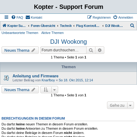
Kopter - Support Forum
FAQ
Kontakt
Registrieren
Anmelden
S
Kopter Support - von Anwendern für Anwender.
Foren-Übersicht
Technik
Flug Kontroller ( FC )
DJI Wookong
Unbeantwortete Themen
Aktive Themen
u
DJI Wookong
c
h
Suche
Erweiterte Suche
Neues Thema
e
1 Thema • Seite
1
von
1
Themen
Anleitung und Firmware
Letzter Beitrag von
Knarfboy
«
So 18. Okt 2015, 12:14
Neues Thema
1 Thema • Seite
1
von
1
Gehe zu
BERECHTIGUNGEN IN DIESEM FORUM
Du darfst
keine
neuen Themen in diesem Forum erstellen.
Du darfst
keine
Antworten zu Themen in diesem Forum erstellen.
Du darfst deine Beiträge in diesem Forum
nicht
ändern.