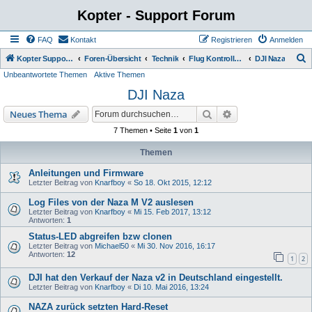
Kopter - Support Forum
FAQ
Kontakt
Registrieren
Anmelden
S
Kopter Support - von Anwendern für Anwender.
Foren-Übersicht
Technik
Flug Kontroller ( FC )
DJI Naza
Unbeantwortete Themen
Aktive Themen
u
DJI Naza
c
h
Suche
Erweiterte Suche
Neues Thema
e
7 Themen • Seite
1
von
1
Themen
Anleitungen und Firmware
Letzter Beitrag von
Knarfboy
«
So 18. Okt 2015, 12:12
Log Files von der Naza M V2 auslesen
Letzter Beitrag von
Knarfboy
«
Mi 15. Feb 2017, 13:12
Antworten:
1
Status-LED abgreifen bzw clonen
Letzter Beitrag von
Michael50
«
Mi 30. Nov 2016, 16:17
Antworten:
12
1
2
DJI hat den Verkauf der Naza v2 in Deutschland eingestellt.
Letzter Beitrag von
Knarfboy
«
Di 10. Mai 2016, 13:24
NAZA zurück setzten Hard-Reset