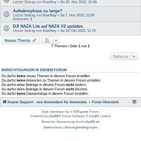
Letzter Beitrag von
Knarfboy
«
Do 26. Nov 2015, 20:49
Aufwärmphase zu lange?
Letzter Beitrag von
Knarfboy
«
Sa 7. Nov 2015, 23:09
Antworten:
1
DJI N​AZA Lite auf NAZA V2 updaten.
Letzter Beitrag von
Knarfboy
«
So 18. Okt 2015, 12:19
Neues Thema
7 Themen • Seite
1
von
1
Gehe zu
BERECHTIGUNGEN IN DIESEM FORUM
Du darfst
keine
neuen Themen in diesem Forum erstellen.
Du darfst
keine
Antworten zu Themen in diesem Forum erstellen.
Du darfst deine Beiträge in diesem Forum
nicht
ändern.
Du darfst deine Beiträge in diesem Forum
nicht
löschen.
Du darfst
keine
Dateianhänge in diesem Forum erstellen.
Kopter Support - von Anwendern für Anwender.
Foren-Übersicht
Style Developer by ©
GTA game
Forum.
Powered by
phpBB
® Forum Software © phpBB Limited
Deutsche Übersetzung durch
phpBB.de
Datenschutz
|
Nutzungsbedingungen