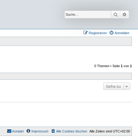
Suche
Erwei
Registrieren
Anmelden
0 Themen • Seite
1
von
1
Gehe zu
Kontakt
Impressum
Alle Cookies löschen
Alle Zeiten sind
UTC+02:00