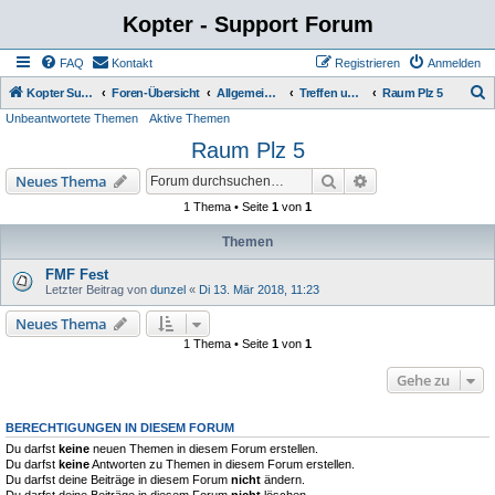
Kopter - Support Forum
FAQ
Kontakt
Registrieren
Anmelden
S
Kopter Support - von Anwendern für Anwender.
Foren-Übersicht
Allgemeiner Bereich
Treffen und Veranstaltungen
Raum Plz 5
Unbeantwortete Themen
Aktive Themen
u
Raum Plz 5
c
h
Suche
Erweiterte Suche
Neues Thema
e
1 Thema • Seite
1
von
1
Themen
FMF Fest
Letzter Beitrag von
dunzel
«
Di 13. Mär 2018, 11:23
Neues Thema
1 Thema • Seite
1
von
1
Gehe zu
BERECHTIGUNGEN IN DIESEM FORUM
Du darfst
keine
neuen Themen in diesem Forum erstellen.
Du darfst
keine
Antworten zu Themen in diesem Forum erstellen.
Du darfst deine Beiträge in diesem Forum
nicht
ändern.