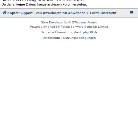
Du darfst deine Beiträge in diesem Forum
nicht
löschen.
Du darfst
keine
Dateianhänge in diesem Forum erstellen.
Kopter Support - von Anwendern für Anwender.
Foren-Übersicht
Style Developer by ©
GTA game
Forum.
Powered by
phpBB
® Forum Software © phpBB Limited
Deutsche Übersetzung durch
phpBB.de
Datenschutz
|
Nutzungsbedingungen