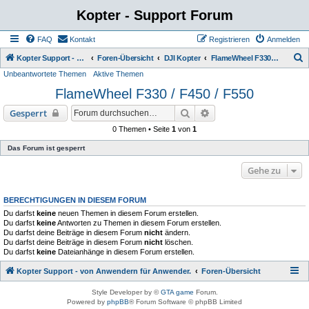
Kopter - Support Forum
FAQ
Kontakt
Registrieren
Anmelden
S
Kopter Support - von Anwendern für Anwender.
Foren-Übersicht
DJI Kopter
FlameWheel F330 / F450 / F550
Unbeantwortete Themen
Aktive Themen
u
FlameWheel F330 / F450 / F550
c
h
Suche
Erweiterte Suche
Gesperrt
e
0 Themen • Seite
1
von
1
Das Forum ist gesperrt
Gehe zu
BERECHTIGUNGEN IN DIESEM FORUM
Du darfst
keine
neuen Themen in diesem Forum erstellen.
Du darfst
keine
Antworten zu Themen in diesem Forum erstellen.
Du darfst deine Beiträge in diesem Forum
nicht
ändern.
Du darfst deine Beiträge in diesem Forum
nicht
löschen.
Du darfst
keine
Dateianhänge in diesem Forum erstellen.
Kopter Support - von Anwendern für Anwender.
Foren-Übersicht
Style Developer by ©
GTA game
Forum.
Powered by
phpBB
® Forum Software © phpBB Limited