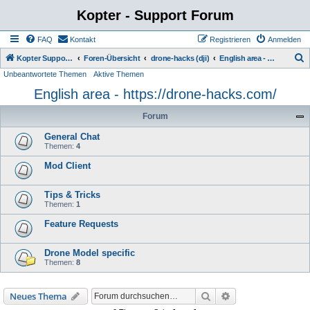
Kopter - Support Forum
FAQ
Kontakt
Registrieren
Anmelden
S
Kopter Support - von Anwendern für Anwender.
Foren-Übersicht
drone-hacks (dji)
English area - https://drone-hacks.com/
Unbeantwortete Themen
Aktive Themen
u
English area - https://drone-hacks.com/
c
h
Forum
e
General Chat
Themen:
4
Mod Client
Tips & Tricks
Themen:
1
Feature Requests
Drone Model specific
Themen:
8
Suche
Erweiterte Suche
Neues Thema