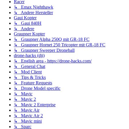
Racer
↳ Emax Nighthawk
↳ Andere Hersteller
Gaui Kopter
↳ Gaui 840H
↳ Andere
Graupner Kopter
↳ Graupner Alpha 250Q mit GR-18 FC
↳ Graupner Hornet 250 Tricopter mit GR-18 FC
↳ Graupner Sweeper Droneball
drone-hacks (dji)
↳ English area - https://drone-hacks.com/
↳ General Chat
↳ Mod Client
↳ Tips & Tricks
↳ Feature Requests
↳ Drone Model specific
↳ Mavic
↳ Mavic 2
↳ Mavic 2 Enterprise
↳ Mavic Air
↳ Mavic Air 2
↳ Mavic mini
↳ Sparc