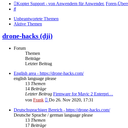
Kopter Support - von Anwendern für Anwender.
Foren-Übers
Suche
Unbeantwortete Themen
Aktive Themen
drone-hacks (dji)
Forum
Themen
Beiträge
Letzter Beitrag
English area - https://drone-hacks.com/
english language please
13
Themen
14
Beiträge
Letzter Beitrag
Firmware for Mavic 2 Enterpri…
Neuester
von
Frank
Do 26. Nov 2020, 17:31
Beitrag
Deutschsprachiger Bereich - https://drone-hacks.com/
Deutsche Sprache / german language please
13
Themen
17
Beiträge