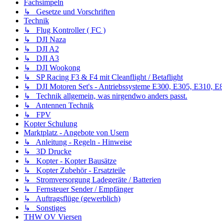
Fachsimpeln
↳ Gesetze und Vorschriften
Technik
↳ Flug Kontroller ( FC )
↳ DJI Naza
↳ DJI A2
↳ DJI A3
↳ DJI Wookong
↳ SP Racing F3 & F4 mit Cleanflight / Betaflight
↳ DJI Motoren Set's - Antriebssysteme E300, E305, E310, E8
↳ Technik allgemein, was nirgendwo anders passt.
↳ Antennen Technik
↳ FPV
Kopter Schulung
Marktplatz - Angebote von Usern
↳ Anleitung - Regeln - Hinweise
↳ 3D Drucke
↳ Kopter - Kopter Bausätze
↳ Kopter Zubehör - Ersatzteile
↳ Stromversorgung Ladegeräte / Batterien
↳ Fernsteuer Sender / Empfänger
↳ Auftragsflüge (gewerblich)
↳ Sonstiges
THW OV Viersen