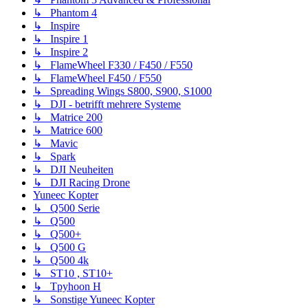
↳ Phantom 4
↳ Inspire
↳ Inspire 1
↳ Inspire 2
↳ FlameWheel F330 / F450 / F550
↳ FlameWheel F450 / F550
↳ Spreading Wings S800, S900, S1000
↳ DJI - betrifft mehrere Systeme
↳ Matrice 200
↳ Matrice 600
↳ Mavic
↳ Spark
↳ DJI Neuheiten
↳ DJI Racing Drone
Yuneec Kopter
↳ Q500 Serie
↳ Q500
↳ Q500+
↳ Q500 G
↳ Q500 4k
↳ ST10 , ST10+
↳ Tpyhoon H
↳ Sonstige Yuneec Kopter