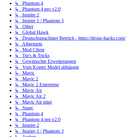
↳ Phantom 4
↳ Phantom 4 pro v2.0
↳ Inspire 2
↳ Inspire 1 / Phantom 3
↳ Other
↳ Global Hawk
↳ Deutschsprachiger Bereich - https://drone-hacks.com/
↳ Allgemein
↳ Mod Client
↳ Tip's & Tricks
↳ Gewünschte Erweiterungen
↳ Vom Kopter Model abhängig
↳ Mavic
↳ Mavic 2
↳ Mavic 2 Enterprise
↳ Mavic Air
↳ Mavic Air 2
↳ Mavic Air mini
↳ Sparc
↳ Phantom 4
↳ Phantom 4 pro v2.0
↳ Inspire 2
↳ Inspire 1 / Phantom 3
↳ Andere