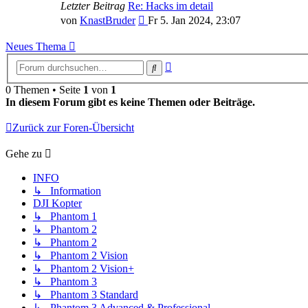
Letzter Beitrag
Re: Hacks im detail
Neuester
von
KnastBruder
Fr 5. Jan 2024, 23:07
Beitrag
Neues Thema
Erweiterte
Suche
Suche
0 Themen • Seite
1
von
1
In diesem Forum gibt es keine Themen oder Beiträge.
Zurück zur Foren-Übersicht
Gehe zu
INFO
↳ Information
DJI Kopter
↳ Phantom 1
↳ Phantom 2
↳ Phantom 2
↳ Phantom 2 Vision
↳ Phantom 2 Vision+
↳ Phantom 3
↳ Phantom 3 Standard
↳ Phantom 3 Advanced & Professional