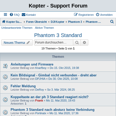
Kopter - Support Forum
FAQ
Kontakt
Registrieren
Anmelden
S
Kopter Support - von Anwendern für Anwender.
Foren-Übersicht
DJI Kopter
Phantom 3
Phantom 3 Standard
Unbeantwortete Themen
Aktive Themen
u
Phantom 3 Standard
c
h
Suche
Erweiterte Suche
Neues Thema
e
19 Themen • Seite
1
von
1
Themen
Anleitungen und Firmware
Letzter Beitrag von
Knarfboy
«
Do 15. Okt 2015, 19:38
Kein Bildsignal - Gimbal nicht verbunden - dreht aber
Letzter Beitrag von
DPJHIA
«
Do 30. Okt 2025, 10:08
Fehler Meldung
Letzter Beitrag von
DeRoy
«
So 3. Mär 2024, 08:25
Koppeltaste an der ph 3 Standard reagiert nicht?
Letzter Beitrag von
Frank
«
Mo 11. Mai 2020, 19:43
Antworten:
1
Phantom 3 Standard nach absturz keine Verbindung
Letzter Beitrag von
Portinatx
«
Mo 11. Mai 2020, 17:36