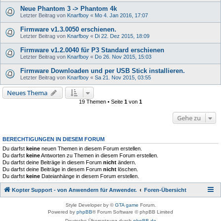
Neue Phantom 3 -> Phantom 4k
Letzter Beitrag von
Knarfboy
«
Mo 4. Jan 2016, 17:07
Firmware v1.3.0050 erschienen.
Letzter Beitrag von
Knarfboy
«
Di 22. Dez 2015, 18:09
Firmware v1.2.0040 für P3 Standard erschienen
Letzter Beitrag von
Knarfboy
«
Do 26. Nov 2015, 15:03
Firmware Downloaden und per USB Stick installieren.
Letzter Beitrag von
Knarfboy
«
Sa 21. Nov 2015, 03:55
Neues Thema
19 Themen • Seite
1
von
1
Gehe zu
BERECHTIGUNGEN IN DIESEM FORUM
Du darfst
keine
neuen Themen in diesem Forum erstellen.
Du darfst
keine
Antworten zu Themen in diesem Forum erstellen.
Du darfst deine Beiträge in diesem Forum
nicht
ändern.
Du darfst deine Beiträge in diesem Forum
nicht
löschen.
Du darfst
keine
Dateianhänge in diesem Forum erstellen.
Kopter Support - von Anwendern für Anwender.
Foren-Übersicht
Style Developer by ©
GTA game
Forum.
Powered by
phpBB
® Forum Software © phpBB Limited
Deutsche Übersetzung durch
phpBB.de