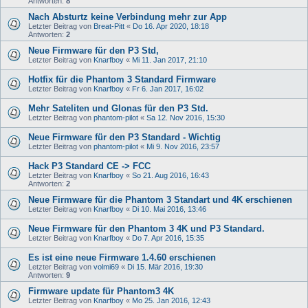
Antworten:
8
Nach Absturtz keine Verbindung mehr zur App
Letzter Beitrag von
Breat-Pitt
«
Do 16. Apr 2020, 18:18
Antworten:
2
Neue Firmware für den P3 Std,
Letzter Beitrag von
Knarfboy
«
Mi 11. Jan 2017, 21:10
Hotfix für die Phantom 3 Standard Firmware
Letzter Beitrag von
Knarfboy
«
Fr 6. Jan 2017, 16:02
Mehr Sateliten und Glonas für den P3 Std.
Letzter Beitrag von
phantom-pilot
«
Sa 12. Nov 2016, 15:30
Neue Firmware für den P3 Standard - Wichtig
Letzter Beitrag von
phantom-pilot
«
Mi 9. Nov 2016, 23:57
Hack P3 Standard CE -> FCC
Letzter Beitrag von
Knarfboy
«
So 21. Aug 2016, 16:43
Antworten:
2
Neue Firmware für die Phantom 3 Standart und 4K erschienen
Letzter Beitrag von
Knarfboy
«
Di 10. Mai 2016, 13:46
Neue Firmware für den Phantom 3 4K und P3 Standard.
Letzter Beitrag von
Knarfboy
«
Do 7. Apr 2016, 15:35
Es ist eine neue Firmware 1.4.60 erschienen
Letzter Beitrag von
volmi69
«
Di 15. Mär 2016, 19:30
Antworten:
9
Firmware update für Phantom3 4K
Letzter Beitrag von
Knarfboy
«
Mo 25. Jan 2016, 12:43