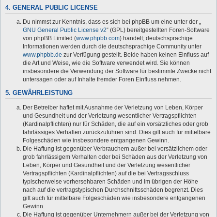
4. GENERAL PUBLIC LICENSE
Du nimmst zur Kenntnis, dass es sich bei phpBB um eine unter der „
GNU General Public License v2
“ (GPL) bereitgestellten Foren-Software
von phpBB Limited (
www.phpbb.com
) handelt; deutschsprachige
Informationen werden durch die deutschsprachige Community unter
www.phpbb.de
zur Verfügung gestellt. Beide haben keinen Einfluss auf
die Art und Weise, wie die Software verwendet wird. Sie können
insbesondere die Verwendung der Software für bestimmte Zwecke nicht
untersagen oder auf Inhalte fremder Foren Einfluss nehmen.
5. GEWÄHRLEISTUNG
Der Betreiber haftet mit Ausnahme der Verletzung von Leben, Körper
und Gesundheit und der Verletzung wesentlicher Vertragspflichten
(Kardinalpflichten) nur für Schäden, die auf ein vorsätzliches oder grob
fahrlässiges Verhalten zurückzuführen sind. Dies gilt auch für mittelbare
Folgeschäden wie insbesondere entgangenen Gewinn.
Die Haftung ist gegenüber Verbrauchern außer bei vorsätzlichem oder
grob fahrlässigem Verhalten oder bei Schäden aus der Verletzung von
Leben, Körper und Gesundheit und der Verletzung wesentlicher
Vertragspflichten (Kardinalpflichten) auf die bei Vertragsschluss
typischerweise vorhersehbaren Schäden und im übrigen der Höhe
nach auf die vertragstypischen Durchschnittsschäden begrenzt. Dies
gilt auch für mittelbare Folgeschäden wie insbesondere entgangenen
Gewinn.
Die Haftung ist gegenüber Unternehmern außer bei der Verletzung von