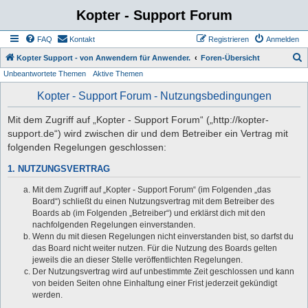
Kopter - Support Forum
FAQ
Kontakt
Registrieren
Anmelden
S
Kopter Support - von Anwendern für Anwender.
Foren-Übersicht
Unbeantwortete Themen
Aktive Themen
u
c
Kopter - Support Forum - Nutzungsbedingungen
h
Mit dem Zugriff auf „Kopter - Support Forum“ („http://kopter-
e
support.de“) wird zwischen dir und dem Betreiber ein Vertrag mit
folgenden Regelungen geschlossen:
1. NUTZUNGSVERTRAG
Mit dem Zugriff auf „Kopter - Support Forum“ (im Folgenden „das
Board“) schließt du einen Nutzungsvertrag mit dem Betreiber des
Boards ab (im Folgenden „Betreiber“) und erklärst dich mit den
nachfolgenden Regelungen einverstanden.
Wenn du mit diesen Regelungen nicht einverstanden bist, so darfst du
das Board nicht weiter nutzen. Für die Nutzung des Boards gelten
jeweils die an dieser Stelle veröffentlichten Regelungen.
Der Nutzungsvertrag wird auf unbestimmte Zeit geschlossen und kann
von beiden Seiten ohne Einhaltung einer Frist jederzeit gekündigt
werden.