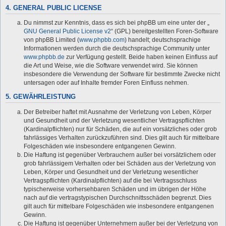
4. GENERAL PUBLIC LICENSE
Du nimmst zur Kenntnis, dass es sich bei phpBB um eine unter der „
GNU General Public License v2
“ (GPL) bereitgestellten Foren-Software
von phpBB Limited (
www.phpbb.com
) handelt; deutschsprachige
Informationen werden durch die deutschsprachige Community unter
www.phpbb.de
zur Verfügung gestellt. Beide haben keinen Einfluss auf
die Art und Weise, wie die Software verwendet wird. Sie können
insbesondere die Verwendung der Software für bestimmte Zwecke nicht
untersagen oder auf Inhalte fremder Foren Einfluss nehmen.
5. GEWÄHRLEISTUNG
Der Betreiber haftet mit Ausnahme der Verletzung von Leben, Körper
und Gesundheit und der Verletzung wesentlicher Vertragspflichten
(Kardinalpflichten) nur für Schäden, die auf ein vorsätzliches oder grob
fahrlässiges Verhalten zurückzuführen sind. Dies gilt auch für mittelbare
Folgeschäden wie insbesondere entgangenen Gewinn.
Die Haftung ist gegenüber Verbrauchern außer bei vorsätzlichem oder
grob fahrlässigem Verhalten oder bei Schäden aus der Verletzung von
Leben, Körper und Gesundheit und der Verletzung wesentlicher
Vertragspflichten (Kardinalpflichten) auf die bei Vertragsschluss
typischerweise vorhersehbaren Schäden und im übrigen der Höhe
nach auf die vertragstypischen Durchschnittsschäden begrenzt. Dies
gilt auch für mittelbare Folgeschäden wie insbesondere entgangenen
Gewinn.
Die Haftung ist gegenüber Unternehmern außer bei der Verletzung von