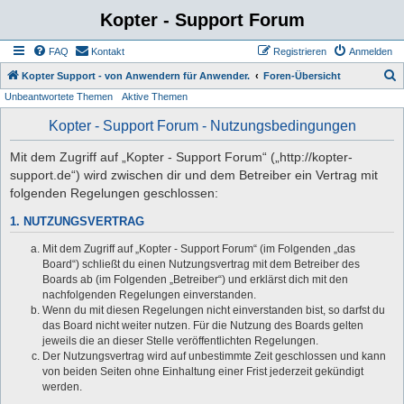
Kopter - Support Forum
FAQ
Kontakt
Registrieren
Anmelden
S
Kopter Support - von Anwendern für Anwender.
Foren-Übersicht
Unbeantwortete Themen
Aktive Themen
u
c
Kopter - Support Forum - Nutzungsbedingungen
h
Mit dem Zugriff auf „Kopter - Support Forum“ („http://kopter-
e
support.de“) wird zwischen dir und dem Betreiber ein Vertrag mit
folgenden Regelungen geschlossen:
1. NUTZUNGSVERTRAG
Mit dem Zugriff auf „Kopter - Support Forum“ (im Folgenden „das
Board“) schließt du einen Nutzungsvertrag mit dem Betreiber des
Boards ab (im Folgenden „Betreiber“) und erklärst dich mit den
nachfolgenden Regelungen einverstanden.
Wenn du mit diesen Regelungen nicht einverstanden bist, so darfst du
das Board nicht weiter nutzen. Für die Nutzung des Boards gelten
jeweils die an dieser Stelle veröffentlichten Regelungen.
Der Nutzungsvertrag wird auf unbestimmte Zeit geschlossen und kann
von beiden Seiten ohne Einhaltung einer Frist jederzeit gekündigt
werden.