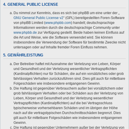
4. GENERAL PUBLIC LICENSE
Du nimmst zur Kenntnis, dass es sich bei phpBB um eine unter der „
GNU General Public License v2
“ (GPL) bereitgestellten Foren-Software
von phpBB Limited (
www.phpbb.com
) handelt; deutschsprachige
Informationen werden durch die deutschsprachige Community unter
www.phpbb.de
zur Verfügung gestellt. Beide haben keinen Einfluss auf
die Art und Weise, wie die Software verwendet wird. Sie können
insbesondere die Verwendung der Software für bestimmte Zwecke nicht
untersagen oder auf Inhalte fremder Foren Einfluss nehmen.
5. GEWÄHRLEISTUNG
Der Betreiber haftet mit Ausnahme der Verletzung von Leben, Körper
und Gesundheit und der Verletzung wesentlicher Vertragspflichten
(Kardinalpflichten) nur für Schäden, die auf ein vorsätzliches oder grob
fahrlässiges Verhalten zurückzuführen sind. Dies gilt auch für mittelbare
Folgeschäden wie insbesondere entgangenen Gewinn.
Die Haftung ist gegenüber Verbrauchern außer bei vorsätzlichem oder
grob fahrlässigem Verhalten oder bei Schäden aus der Verletzung von
Leben, Körper und Gesundheit und der Verletzung wesentlicher
Vertragspflichten (Kardinalpflichten) auf die bei Vertragsschluss
typischerweise vorhersehbaren Schäden und im übrigen der Höhe
nach auf die vertragstypischen Durchschnittsschäden begrenzt. Dies
gilt auch für mittelbare Folgeschäden wie insbesondere entgangenen
Gewinn.
Die Haftung ist gegenüber Unternehmern außer bei der Verletzung von