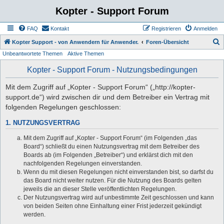
Kopter - Support Forum
FAQ
Kontakt
Registrieren
Anmelden
S
Kopter Support - von Anwendern für Anwender.
Foren-Übersicht
Unbeantwortete Themen
Aktive Themen
u
c
Kopter - Support Forum - Nutzungsbedingungen
h
Mit dem Zugriff auf „Kopter - Support Forum“ („http://kopter-
e
support.de“) wird zwischen dir und dem Betreiber ein Vertrag mit
folgenden Regelungen geschlossen:
1. NUTZUNGSVERTRAG
Mit dem Zugriff auf „Kopter - Support Forum“ (im Folgenden „das
Board“) schließt du einen Nutzungsvertrag mit dem Betreiber des
Boards ab (im Folgenden „Betreiber“) und erklärst dich mit den
nachfolgenden Regelungen einverstanden.
Wenn du mit diesen Regelungen nicht einverstanden bist, so darfst du
das Board nicht weiter nutzen. Für die Nutzung des Boards gelten
jeweils die an dieser Stelle veröffentlichten Regelungen.
Der Nutzungsvertrag wird auf unbestimmte Zeit geschlossen und kann
von beiden Seiten ohne Einhaltung einer Frist jederzeit gekündigt
werden.