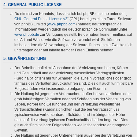
4. GENERAL PUBLIC LICENSE
Du nimmst zur Kenntnis, dass es sich bei phpBB um eine unter der „
GNU General Public License v2
“ (GPL) bereitgestellten Foren-Software
von phpBB Limited (
www.phpbb.com
) handelt; deutschsprachige
Informationen werden durch die deutschsprachige Community unter
www.phpbb.de
zur Verfügung gestellt. Beide haben keinen Einfluss auf
die Art und Weise, wie die Software verwendet wird. Sie können
insbesondere die Verwendung der Software für bestimmte Zwecke nicht
untersagen oder auf Inhalte fremder Foren Einfluss nehmen.
5. GEWÄHRLEISTUNG
Der Betreiber haftet mit Ausnahme der Verletzung von Leben, Körper
und Gesundheit und der Verletzung wesentlicher Vertragspflichten
(Kardinalpflichten) nur für Schäden, die auf ein vorsätzliches oder grob
fahrlässiges Verhalten zurückzuführen sind. Dies gilt auch für mittelbare
Folgeschäden wie insbesondere entgangenen Gewinn.
Die Haftung ist gegenüber Verbrauchern außer bei vorsätzlichem oder
grob fahrlässigem Verhalten oder bei Schäden aus der Verletzung von
Leben, Körper und Gesundheit und der Verletzung wesentlicher
Vertragspflichten (Kardinalpflichten) auf die bei Vertragsschluss
typischerweise vorhersehbaren Schäden und im übrigen der Höhe
nach auf die vertragstypischen Durchschnittsschäden begrenzt. Dies
gilt auch für mittelbare Folgeschäden wie insbesondere entgangenen
Gewinn.
Die Haftung ist gegenüber Unternehmern außer bei der Verletzung von