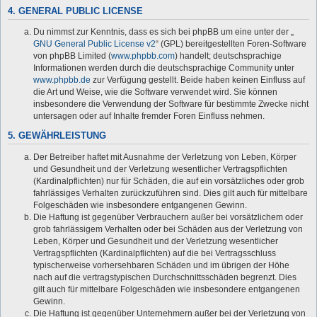
4. GENERAL PUBLIC LICENSE
Du nimmst zur Kenntnis, dass es sich bei phpBB um eine unter der „
GNU General Public License v2
“ (GPL) bereitgestellten Foren-Software
von phpBB Limited (
www.phpbb.com
) handelt; deutschsprachige
Informationen werden durch die deutschsprachige Community unter
www.phpbb.de
zur Verfügung gestellt. Beide haben keinen Einfluss auf
die Art und Weise, wie die Software verwendet wird. Sie können
insbesondere die Verwendung der Software für bestimmte Zwecke nicht
untersagen oder auf Inhalte fremder Foren Einfluss nehmen.
5. GEWÄHRLEISTUNG
Der Betreiber haftet mit Ausnahme der Verletzung von Leben, Körper
und Gesundheit und der Verletzung wesentlicher Vertragspflichten
(Kardinalpflichten) nur für Schäden, die auf ein vorsätzliches oder grob
fahrlässiges Verhalten zurückzuführen sind. Dies gilt auch für mittelbare
Folgeschäden wie insbesondere entgangenen Gewinn.
Die Haftung ist gegenüber Verbrauchern außer bei vorsätzlichem oder
grob fahrlässigem Verhalten oder bei Schäden aus der Verletzung von
Leben, Körper und Gesundheit und der Verletzung wesentlicher
Vertragspflichten (Kardinalpflichten) auf die bei Vertragsschluss
typischerweise vorhersehbaren Schäden und im übrigen der Höhe
nach auf die vertragstypischen Durchschnittsschäden begrenzt. Dies
gilt auch für mittelbare Folgeschäden wie insbesondere entgangenen
Gewinn.
Die Haftung ist gegenüber Unternehmern außer bei der Verletzung von