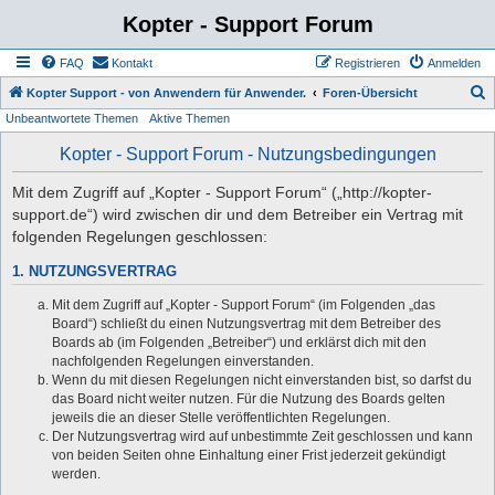
Kopter - Support Forum
FAQ
Kontakt
Registrieren
Anmelden
S
Kopter Support - von Anwendern für Anwender.
Foren-Übersicht
Unbeantwortete Themen
Aktive Themen
u
c
Kopter - Support Forum - Nutzungsbedingungen
h
Mit dem Zugriff auf „Kopter - Support Forum“ („http://kopter-
e
support.de“) wird zwischen dir und dem Betreiber ein Vertrag mit
folgenden Regelungen geschlossen:
1. NUTZUNGSVERTRAG
Mit dem Zugriff auf „Kopter - Support Forum“ (im Folgenden „das
Board“) schließt du einen Nutzungsvertrag mit dem Betreiber des
Boards ab (im Folgenden „Betreiber“) und erklärst dich mit den
nachfolgenden Regelungen einverstanden.
Wenn du mit diesen Regelungen nicht einverstanden bist, so darfst du
das Board nicht weiter nutzen. Für die Nutzung des Boards gelten
jeweils die an dieser Stelle veröffentlichten Regelungen.
Der Nutzungsvertrag wird auf unbestimmte Zeit geschlossen und kann
von beiden Seiten ohne Einhaltung einer Frist jederzeit gekündigt
werden.