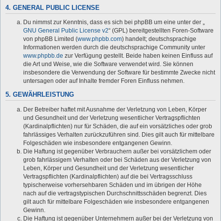
4. GENERAL PUBLIC LICENSE
Du nimmst zur Kenntnis, dass es sich bei phpBB um eine unter der „
GNU General Public License v2
“ (GPL) bereitgestellten Foren-Software
von phpBB Limited (
www.phpbb.com
) handelt; deutschsprachige
Informationen werden durch die deutschsprachige Community unter
www.phpbb.de
zur Verfügung gestellt. Beide haben keinen Einfluss auf
die Art und Weise, wie die Software verwendet wird. Sie können
insbesondere die Verwendung der Software für bestimmte Zwecke nicht
untersagen oder auf Inhalte fremder Foren Einfluss nehmen.
5. GEWÄHRLEISTUNG
Der Betreiber haftet mit Ausnahme der Verletzung von Leben, Körper
und Gesundheit und der Verletzung wesentlicher Vertragspflichten
(Kardinalpflichten) nur für Schäden, die auf ein vorsätzliches oder grob
fahrlässiges Verhalten zurückzuführen sind. Dies gilt auch für mittelbare
Folgeschäden wie insbesondere entgangenen Gewinn.
Die Haftung ist gegenüber Verbrauchern außer bei vorsätzlichem oder
grob fahrlässigem Verhalten oder bei Schäden aus der Verletzung von
Leben, Körper und Gesundheit und der Verletzung wesentlicher
Vertragspflichten (Kardinalpflichten) auf die bei Vertragsschluss
typischerweise vorhersehbaren Schäden und im übrigen der Höhe
nach auf die vertragstypischen Durchschnittsschäden begrenzt. Dies
gilt auch für mittelbare Folgeschäden wie insbesondere entgangenen
Gewinn.
Die Haftung ist gegenüber Unternehmern außer bei der Verletzung von