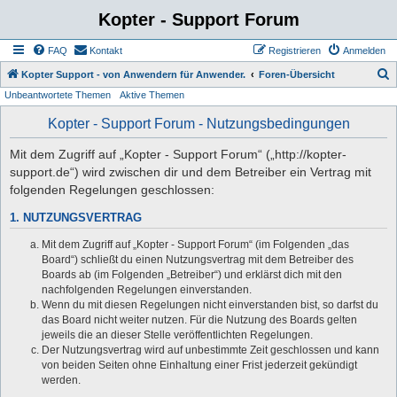
Kopter - Support Forum
FAQ
Kontakt
Registrieren
Anmelden
S
Kopter Support - von Anwendern für Anwender.
Foren-Übersicht
Unbeantwortete Themen
Aktive Themen
u
c
Kopter - Support Forum - Nutzungsbedingungen
h
Mit dem Zugriff auf „Kopter - Support Forum“ („http://kopter-
e
support.de“) wird zwischen dir und dem Betreiber ein Vertrag mit
folgenden Regelungen geschlossen:
1. NUTZUNGSVERTRAG
Mit dem Zugriff auf „Kopter - Support Forum“ (im Folgenden „das
Board“) schließt du einen Nutzungsvertrag mit dem Betreiber des
Boards ab (im Folgenden „Betreiber“) und erklärst dich mit den
nachfolgenden Regelungen einverstanden.
Wenn du mit diesen Regelungen nicht einverstanden bist, so darfst du
das Board nicht weiter nutzen. Für die Nutzung des Boards gelten
jeweils die an dieser Stelle veröffentlichten Regelungen.
Der Nutzungsvertrag wird auf unbestimmte Zeit geschlossen und kann
von beiden Seiten ohne Einhaltung einer Frist jederzeit gekündigt
werden.