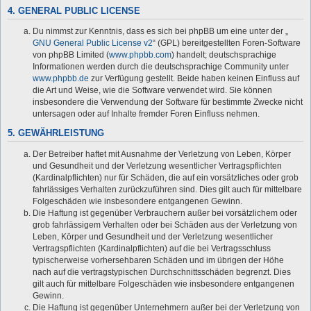
4. GENERAL PUBLIC LICENSE
Du nimmst zur Kenntnis, dass es sich bei phpBB um eine unter der „
GNU General Public License v2
“ (GPL) bereitgestellten Foren-Software
von phpBB Limited (
www.phpbb.com
) handelt; deutschsprachige
Informationen werden durch die deutschsprachige Community unter
www.phpbb.de
zur Verfügung gestellt. Beide haben keinen Einfluss auf
die Art und Weise, wie die Software verwendet wird. Sie können
insbesondere die Verwendung der Software für bestimmte Zwecke nicht
untersagen oder auf Inhalte fremder Foren Einfluss nehmen.
5. GEWÄHRLEISTUNG
Der Betreiber haftet mit Ausnahme der Verletzung von Leben, Körper
und Gesundheit und der Verletzung wesentlicher Vertragspflichten
(Kardinalpflichten) nur für Schäden, die auf ein vorsätzliches oder grob
fahrlässiges Verhalten zurückzuführen sind. Dies gilt auch für mittelbare
Folgeschäden wie insbesondere entgangenen Gewinn.
Die Haftung ist gegenüber Verbrauchern außer bei vorsätzlichem oder
grob fahrlässigem Verhalten oder bei Schäden aus der Verletzung von
Leben, Körper und Gesundheit und der Verletzung wesentlicher
Vertragspflichten (Kardinalpflichten) auf die bei Vertragsschluss
typischerweise vorhersehbaren Schäden und im übrigen der Höhe
nach auf die vertragstypischen Durchschnittsschäden begrenzt. Dies
gilt auch für mittelbare Folgeschäden wie insbesondere entgangenen
Gewinn.
Die Haftung ist gegenüber Unternehmern außer bei der Verletzung von