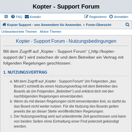
Kopter - Support Forum
FAQ
Kontakt
Registrieren
Anmelden
S
Kopter Support - von Anwendern für Anwender.
Foren-Übersicht
Unbeantwortete Themen
Aktive Themen
u
c
Kopter - Support Forum - Nutzungsbedingungen
h
Mit dem Zugriff auf „Kopter - Support Forum“ („http://kopter-
e
support.de“) wird zwischen dir und dem Betreiber ein Vertrag mit
folgenden Regelungen geschlossen:
1. NUTZUNGSVERTRAG
Mit dem Zugriff auf „Kopter - Support Forum“ (im Folgenden „das
Board“) schließt du einen Nutzungsvertrag mit dem Betreiber des
Boards ab (im Folgenden „Betreiber“) und erklärst dich mit den
nachfolgenden Regelungen einverstanden.
Wenn du mit diesen Regelungen nicht einverstanden bist, so darfst du
das Board nicht weiter nutzen. Für die Nutzung des Boards gelten
jeweils die an dieser Stelle veröffentlichten Regelungen.
Der Nutzungsvertrag wird auf unbestimmte Zeit geschlossen und kann
von beiden Seiten ohne Einhaltung einer Frist jederzeit gekündigt
werden.