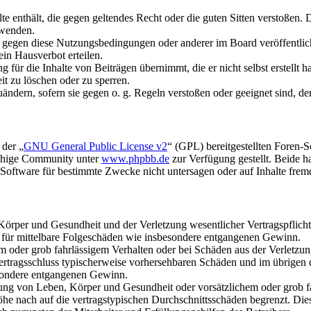
alte enthält, die gegen geltendes Recht oder die guten Sitten verstoßen. 
rwenden.
n gegen diese Nutzungsbedingungen oder anderer im Board veröffentli
in Hausverbot erteilen.
für die Inhalte von Beiträgen übernimmt, die er nicht selbst erstellt 
it zu löschen oder zu sperren.
uändern, sofern sie gegen o. g. Regeln verstoßen oder geeignet sind, 
 der „
GNU General Public License v2
“ (GPL) bereitgestellten Foren-
achige Community unter
www.phpbb.de
zur Verfügung gestellt. Beide h
oftware für bestimmte Zwecke nicht untersagen oder auf Inhalte frem
rper und Gesundheit und der Verletzung wesentlicher Vertragspflichten
ch für mittelbare Folgeschäden wie insbesondere entgangenen Gewinn.
em oder grob fahrlässigem Verhalten oder bei Schäden aus der Verletz
i Vertragsschluss typischerweise vorhersehbaren Schäden und im übrigen
besondere entgangenen Gewinn.
ng von Leben, Körper und Gesundheit oder vorsätzlichem oder grob fah
e nach auf die vertragstypischen Durchschnittsschäden begrenzt. Dies