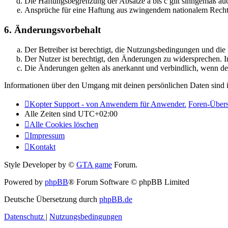
Die Haftungsbegrenzung der Absätze a bis c gilt sinngemäß auc
Ansprüche für eine Haftung aus zwingendem nationalem Recht 
6. Änderungsvorbehalt
Der Betreiber ist berechtigt, die Nutzungsbedingungen und di
Der Nutzer ist berechtigt, den Änderungen zu widersprechen. I
Die Änderungen gelten als anerkannt und verbindlich, wenn d
Informationen über den Umgang mit deinen persönlichen Daten sind i
Kopter Support - von Anwendern für Anwender.
Foren-Übers
Alle Zeiten sind
UTC+02:00
Alle Cookies löschen
Impressum
Kontakt
Style Developer by ©
GTA game
Forum.
Powered by
phpBB
® Forum Software © phpBB Limited
Deutsche Übersetzung durch
phpBB.de
Datenschutz
|
Nutzungsbedingungen