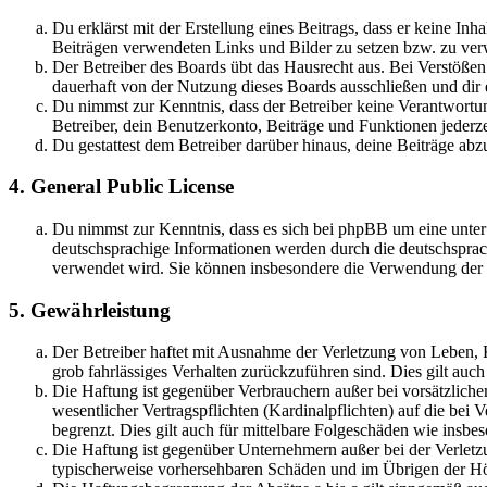
Du erklärst mit der Erstellung eines Beitrags, dass er keine Inh
Beiträgen verwendeten Links und Bilder zu setzen bzw. zu ve
Der Betreiber des Boards übt das Hausrecht aus. Bei Verstöße
dauerhaft von der Nutzung dieses Boards ausschließen und dir e
Du nimmst zur Kenntnis, dass der Betreiber keine Verantwortung 
Betreiber, dein Benutzerkonto, Beiträge und Funktionen jederze
Du gestattest dem Betreiber darüber hinaus, deine Beiträge abz
4. General Public License
Du nimmst zur Kenntnis, dass es sich bei phpBB um eine unter
deutschsprachige Informationen werden durch die deutschspr
verwendet wird. Sie können insbesondere die Verwendung der S
5. Gewährleistung
Der Betreiber haftet mit Ausnahme der Verletzung von Leben, Kö
grob fahrlässiges Verhalten zurückzuführen sind. Dies gilt au
Die Haftung ist gegenüber Verbrauchern außer bei vorsätzlich
wesentlicher Vertragspflichten (Kardinalpflichten) auf die be
begrenzt. Dies gilt auch für mittelbare Folgeschäden wie ins
Die Haftung ist gegenüber Unternehmern außer bei der Verletzu
typischerweise vorhersehbaren Schäden und im Übrigen der Höh