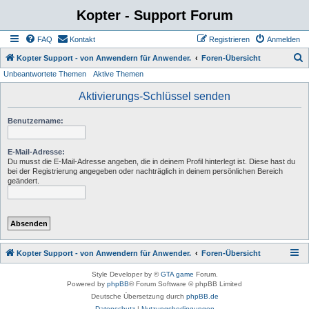
Kopter - Support Forum
FAQ
Kontakt
Registrieren
Anmelden
S
Kopter Support - von Anwendern für Anwender.
Foren-Übersicht
Unbeantwortete Themen
Aktive Themen
u
c
Aktivierungs-Schlüssel senden
h
Benutzername:
e
E-Mail-Adresse:
Du musst die E-Mail-Adresse angeben, die in deinem Profil hinterlegt ist. Diese hast du
bei der Registrierung angegeben oder nachträglich in deinem persönlichen Bereich
geändert.
Kopter Support - von Anwendern für Anwender.
Foren-Übersicht
Style Developer by ©
GTA game
Forum.
Powered by
phpBB
® Forum Software © phpBB Limited
Deutsche Übersetzung durch
phpBB.de
Datenschutz
|
Nutzungsbedingungen