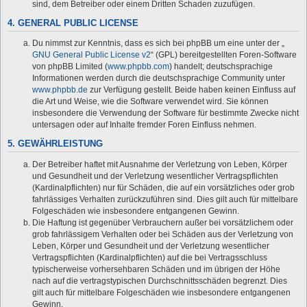
sind, dem Betreiber oder einem Dritten Schaden zuzufügen.
4. GENERAL PUBLIC LICENSE
Du nimmst zur Kenntnis, dass es sich bei phpBB um eine unter der „
GNU General Public License v2
“ (GPL) bereitgestellten Foren-Software
von phpBB Limited (
www.phpbb.com
) handelt; deutschsprachige
Informationen werden durch die deutschsprachige Community unter
www.phpbb.de
zur Verfügung gestellt. Beide haben keinen Einfluss auf
die Art und Weise, wie die Software verwendet wird. Sie können
insbesondere die Verwendung der Software für bestimmte Zwecke nicht
untersagen oder auf Inhalte fremder Foren Einfluss nehmen.
5. GEWÄHRLEISTUNG
Der Betreiber haftet mit Ausnahme der Verletzung von Leben, Körper
und Gesundheit und der Verletzung wesentlicher Vertragspflichten
(Kardinalpflichten) nur für Schäden, die auf ein vorsätzliches oder grob
fahrlässiges Verhalten zurückzuführen sind. Dies gilt auch für mittelbare
Folgeschäden wie insbesondere entgangenen Gewinn.
Die Haftung ist gegenüber Verbrauchern außer bei vorsätzlichem oder
grob fahrlässigem Verhalten oder bei Schäden aus der Verletzung von
Leben, Körper und Gesundheit und der Verletzung wesentlicher
Vertragspflichten (Kardinalpflichten) auf die bei Vertragsschluss
typischerweise vorhersehbaren Schäden und im übrigen der Höhe
nach auf die vertragstypischen Durchschnittsschäden begrenzt. Dies
gilt auch für mittelbare Folgeschäden wie insbesondere entgangenen
Gewinn.