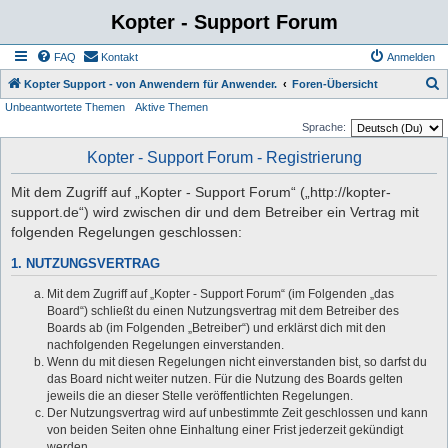
Kopter - Support Forum
FAQ
Kontakt
Anmelden
S
Kopter Support - von Anwendern für Anwender.
Foren-Übersicht
Unbeantwortete Themen
Aktive Themen
u
Sprache:
c
Kopter - Support Forum - Registrierung
h
e
Mit dem Zugriff auf „Kopter - Support Forum“ („http://kopter-
support.de“) wird zwischen dir und dem Betreiber ein Vertrag mit
folgenden Regelungen geschlossen:
1. NUTZUNGSVERTRAG
Mit dem Zugriff auf „Kopter - Support Forum“ (im Folgenden „das
Board“) schließt du einen Nutzungsvertrag mit dem Betreiber des
Boards ab (im Folgenden „Betreiber“) und erklärst dich mit den
nachfolgenden Regelungen einverstanden.
Wenn du mit diesen Regelungen nicht einverstanden bist, so darfst du
das Board nicht weiter nutzen. Für die Nutzung des Boards gelten
jeweils die an dieser Stelle veröffentlichten Regelungen.
Der Nutzungsvertrag wird auf unbestimmte Zeit geschlossen und kann
von beiden Seiten ohne Einhaltung einer Frist jederzeit gekündigt
werden.