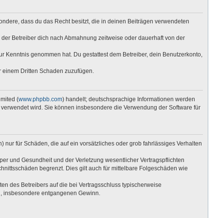
esondere, dass du das Recht besitzt, die in deinen Beiträgen verwendeten
 der Betreiber dich nach Abmahnung zeitweise oder dauerhaft von der
t zur Kenntnis genommen hat. Du gestattest dem Betreiber, dein Benutzerkonto,
er einem Dritten Schaden zuzufügen.
mited (
www.phpbb.com
) handelt; deutschsprachige Informationen werden
re verwendet wird. Sie können insbesondere die Verwendung der Software für
 nur für Schäden, die auf ein vorsätzliches oder grob fahrlässiges Verhalten
per und Gesundheit und der Verletzung wesentlicher Vertragspflichten
hnittsschäden begrenzt. Dies gilt auch für mittelbare Folgeschäden wie
n des Betreibers auf die bei Vertragsschluss typischerweise
en, insbesondere entgangenen Gewinn.