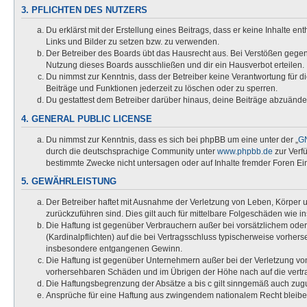
3. PFLICHTEN DES NUTZERS
Du erklärst mit der Erstellung eines Beitrags, dass er keine Inhalte e
Links und Bilder zu setzen bzw. zu verwenden.
Der Betreiber des Boards übt das Hausrecht aus. Bei Verstößen gege
Nutzung dieses Boards ausschließen und dir ein Hausverbot erteilen.
Du nimmst zur Kenntnis, dass der Betreiber keine Verantwortung für die
Beiträge und Funktionen jederzeit zu löschen oder zu sperren.
Du gestattest dem Betreiber darüber hinaus, deine Beiträge abzuände
4. GENERAL PUBLIC LICENSE
Du nimmst zur Kenntnis, dass es sich bei phpBB um eine unter der „
GN
durch die deutschsprachige Community unter
www.phpbb.de
zur Verf
bestimmte Zwecke nicht untersagen oder auf Inhalte fremder Foren Ei
5. GEWÄHRLEISTUNG
Der Betreiber haftet mit Ausnahme der Verletzung von Leben, Körper un
zurückzuführen sind. Dies gilt auch für mittelbare Folgeschäden wi
Die Haftung ist gegenüber Verbrauchern außer bei vorsätzlichem oder
(Kardinalpflichten) auf die bei Vertragsschluss typischerweise vorhe
insbesondere entgangenen Gewinn.
Die Haftung ist gegenüber Unternehmern außer bei der Verletzung von
vorhersehbaren Schäden und im Übrigen der Höhe nach auf die vertra
Die Haftungsbegrenzung der Absätze a bis c gilt sinngemäß auch zugun
Ansprüche für eine Haftung aus zwingendem nationalem Recht bleibe