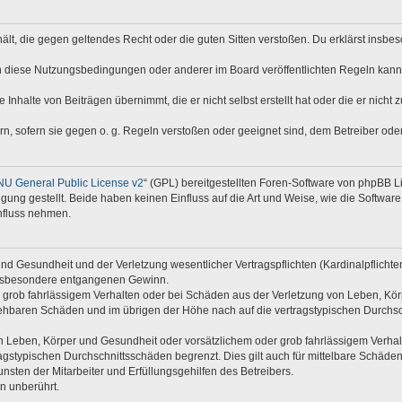
nthält, die gegen geltendes Recht oder die guten Sitten verstoßen. Du erklärst insb
n diese Nutzungsbedingungen oder anderer im Board veröffentlichten Regeln kann
 Inhalte von Beiträgen übernimmt, die er nicht selbst erstellt hat oder die er nich
rn, sofern sie gegen o. g. Regeln verstoßen oder geeignet sind, dem Betreiber od
U General Public License v2
“ (GPL) bereitgestellten Foren-Software von phpBB Li
ügung gestellt. Beide haben keinen Einfluss auf die Art und Weise, wie die Softwa
nfluss nehmen.
d Gesundheit und der Verletzung wesentlicher Vertragspflichten (Kardinalpflichten)
e insbesondere entgangenen Gewinn.
 grob fahrlässigem Verhalten oder bei Schäden aus der Verletzung von Leben, Kör
rsehbaren Schäden und im übrigen der Höhe nach auf die vertragstypischen Durchsc
 Leben, Körper und Gesundheit oder vorsätzlichem oder grob fahrlässigem Verhalte
gstypischen Durchschnittsschäden begrenzt. Dies gilt auch für mittelbare Schäd
sten der Mitarbeiter und Erfüllungsgehilfen des Betreibers.
n unberührt.