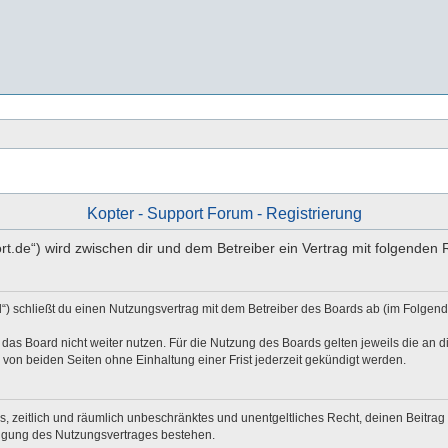
Kopter - Support Forum - Registrierung
port.de“) wird zwischen dir und dem Betreiber ein Vertrag mit folgende
d“) schließt du einen Nutzungsvertrag mit dem Betreiber des Boards ab (im Folgen
das Board nicht weiter nutzen. Für die Nutzung des Boards gelten jeweils die an di
von beiden Seiten ohne Einhaltung einer Frist jederzeit gekündigt werden.
hes, zeitlich und räumlich unbeschränktes und unentgeltliches Recht, deinen Beitr
digung des Nutzungsvertrages bestehen.