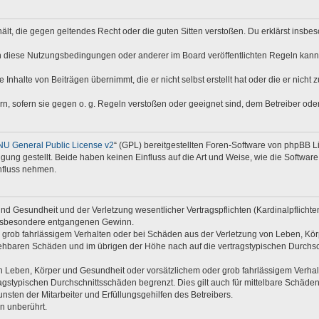
nthält, die gegen geltendes Recht oder die guten Sitten verstoßen. Du erklärst insb
n diese Nutzungsbedingungen oder anderer im Board veröffentlichten Regeln kann
 Inhalte von Beiträgen übernimmt, die er nicht selbst erstellt hat oder die er nich
rn, sofern sie gegen o. g. Regeln verstoßen oder geeignet sind, dem Betreiber od
U General Public License v2
“ (GPL) bereitgestellten Foren-Software von phpBB Li
ügung gestellt. Beide haben keinen Einfluss auf die Art und Weise, wie die Softwa
nfluss nehmen.
d Gesundheit und der Verletzung wesentlicher Vertragspflichten (Kardinalpflichten)
e insbesondere entgangenen Gewinn.
 grob fahrlässigem Verhalten oder bei Schäden aus der Verletzung von Leben, Kör
rsehbaren Schäden und im übrigen der Höhe nach auf die vertragstypischen Durchsc
 Leben, Körper und Gesundheit oder vorsätzlichem oder grob fahrlässigem Verhalte
gstypischen Durchschnittsschäden begrenzt. Dies gilt auch für mittelbare Schäd
sten der Mitarbeiter und Erfüllungsgehilfen des Betreibers.
n unberührt.