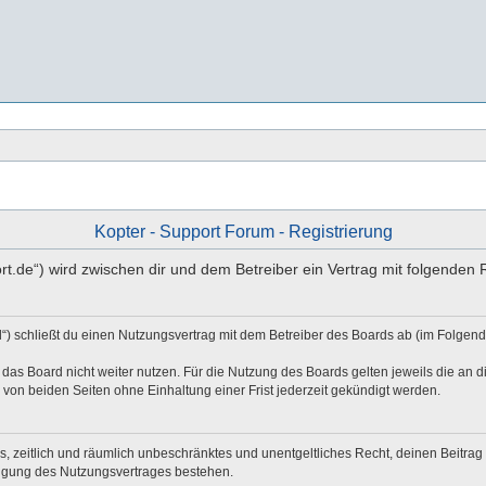
Kopter - Support Forum - Registrierung
port.de“) wird zwischen dir und dem Betreiber ein Vertrag mit folgende
d“) schließt du einen Nutzungsvertrag mit dem Betreiber des Boards ab (im Folgen
das Board nicht weiter nutzen. Für die Nutzung des Boards gelten jeweils die an di
von beiden Seiten ohne Einhaltung einer Frist jederzeit gekündigt werden.
hes, zeitlich und räumlich unbeschränktes und unentgeltliches Recht, deinen Beitr
digung des Nutzungsvertrages bestehen.