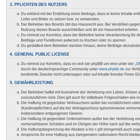
3. PFLICHTEN DES NUTZERS
Du erklärst mit der Erstellung eines Beitrags, dass er keine Inhalte e
Links und Bilder zu setzen bzw. zu verwenden.
Der Betreiber des Boards übt das Hausrecht aus. Bei Verstößen gege
Nutzung dieses Boards ausschließen und dir ein Hausverbot erteilen.
Du nimmst zur Kenntnis, dass der Betreiber keine Verantwortung für die
Beiträge und Funktionen jederzeit zu löschen oder zu sperren.
Du gestattest dem Betreiber darüber hinaus, deine Beiträge abzuände
4. GENERAL PUBLIC LICENSE
Du nimmst zur Kenntnis, dass es sich bei phpBB um eine unter der „
GN
durch die deutschsprachige Community unter
www.phpbb.de
zur Verf
bestimmte Zwecke nicht untersagen oder auf Inhalte fremder Foren Ei
5. GEWÄHRLEISTUNG
Der Betreiber haftet mit Ausnahme der Verletzung von Leben, Körper un
zurückzuführen sind. Dies gilt auch für mittelbare Folgeschäden wi
Die Haftung ist gegenüber Verbrauchern außer bei vorsätzlichem oder
(Kardinalpflichten) auf die bei Vertragsschluss typischerweise vorhe
insbesondere entgangenen Gewinn.
Die Haftung ist gegenüber Unternehmern außer bei der Verletzung von
vorhersehbaren Schäden und im Übrigen der Höhe nach auf die vertra
Die Haftungsbegrenzung der Absätze a bis c gilt sinngemäß auch zugun
Ansprüche für eine Haftung aus zwingendem nationalem Recht bleibe