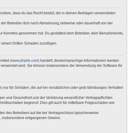
esondere, dass du das Recht besitzt, die in deinen Beiträgen verwendeten
 der Betreiber dich nach Abmahnung zeitweise oder dauerhaft von der
t zur Kenntnis genommen hat. Du gestattest dem Betreiber, dein Benutzerkonto,
er einem Dritten Schaden zuzufügen.
mited (
www.phpbb.com
) handelt; deutschsprachige Informationen werden
re verwendet wird. Sie können insbesondere die Verwendung der Software für
 nur für Schäden, die auf ein vorsätzliches oder grob fahrlässiges Verhalten
per und Gesundheit und der Verletzung wesentlicher Vertragspflichten
hnittsschäden begrenzt. Dies gilt auch für mittelbare Folgeschäden wie
n des Betreibers auf die bei Vertragsschluss typischerweise
en, insbesondere entgangenen Gewinn.