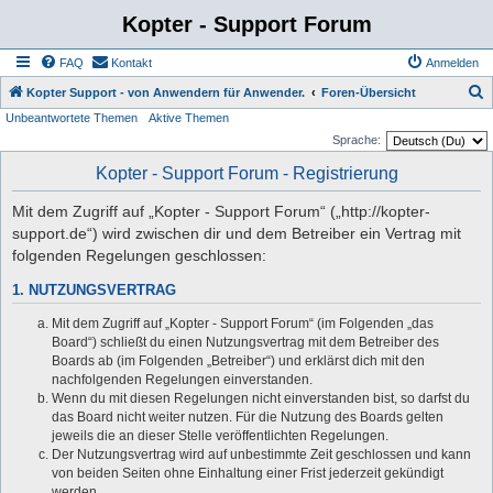
Kopter - Support Forum
FAQ
Kontakt
Anmelden
S
Kopter Support - von Anwendern für Anwender.
Foren-Übersicht
Unbeantwortete Themen
Aktive Themen
u
Sprache:
c
Kopter - Support Forum - Registrierung
h
e
Mit dem Zugriff auf „Kopter - Support Forum“ („http://kopter-
support.de“) wird zwischen dir und dem Betreiber ein Vertrag mit
folgenden Regelungen geschlossen:
1. NUTZUNGSVERTRAG
Mit dem Zugriff auf „Kopter - Support Forum“ (im Folgenden „das
Board“) schließt du einen Nutzungsvertrag mit dem Betreiber des
Boards ab (im Folgenden „Betreiber“) und erklärst dich mit den
nachfolgenden Regelungen einverstanden.
Wenn du mit diesen Regelungen nicht einverstanden bist, so darfst du
das Board nicht weiter nutzen. Für die Nutzung des Boards gelten
jeweils die an dieser Stelle veröffentlichten Regelungen.
Der Nutzungsvertrag wird auf unbestimmte Zeit geschlossen und kann
von beiden Seiten ohne Einhaltung einer Frist jederzeit gekündigt
werden.