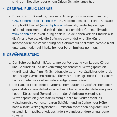
sind, dem Betreiber oder einem Dritten Schaden zuzufügen.
4. GENERAL PUBLIC LICENSE
Du nimmst zur Kenntnis, dass es sich bei phpBB um eine unter der „
GNU General Public License v2
“ (GPL) bereitgestellten Foren-Software
von phpBB Limited (
www.phpbb.com
) handelt; deutschsprachige
Informationen werden durch die deutschsprachige Community unter
www.phpbb.de
zur Verfügung gestellt. Beide haben keinen Einfluss auf
die Art und Weise, wie die Software verwendet wird. Sie können
insbesondere die Verwendung der Software für bestimmte Zwecke nicht
untersagen oder auf Inhalte fremder Foren Einfluss nehmen.
5. GEWÄHRLEISTUNG
Der Betreiber haftet mit Ausnahme der Verletzung von Leben, Körper
und Gesundheit und der Verletzung wesentlicher Vertragspflichten
(Kardinalpflichten) nur für Schäden, die auf ein vorsätzliches oder grob
fahrlässiges Verhalten zurückzuführen sind. Dies gilt auch für mittelbare
Folgeschäden wie insbesondere entgangenen Gewinn.
Die Haftung ist gegenüber Verbrauchern außer bei vorsätzlichem oder
grob fahrlässigem Verhalten oder bei Schäden aus der Verletzung von
Leben, Körper und Gesundheit und der Verletzung wesentlicher
Vertragspflichten (Kardinalpflichten) auf die bei Vertragsschluss
typischerweise vorhersehbaren Schäden und im übrigen der Höhe
nach auf die vertragstypischen Durchschnittsschäden begrenzt. Dies
gilt auch für mittelbare Folgeschäden wie insbesondere entgangenen
Gewinn.