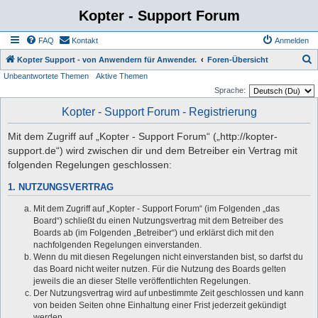
Kopter - Support Forum
FAQ
Kontakt
Anmelden
S
Kopter Support - von Anwendern für Anwender.
Foren-Übersicht
Unbeantwortete Themen
Aktive Themen
u
Sprache:
c
Kopter - Support Forum - Registrierung
h
e
Mit dem Zugriff auf „Kopter - Support Forum“ („http://kopter-
support.de“) wird zwischen dir und dem Betreiber ein Vertrag mit
folgenden Regelungen geschlossen:
1. NUTZUNGSVERTRAG
Mit dem Zugriff auf „Kopter - Support Forum“ (im Folgenden „das
Board“) schließt du einen Nutzungsvertrag mit dem Betreiber des
Boards ab (im Folgenden „Betreiber“) und erklärst dich mit den
nachfolgenden Regelungen einverstanden.
Wenn du mit diesen Regelungen nicht einverstanden bist, so darfst du
das Board nicht weiter nutzen. Für die Nutzung des Boards gelten
jeweils die an dieser Stelle veröffentlichten Regelungen.
Der Nutzungsvertrag wird auf unbestimmte Zeit geschlossen und kann
von beiden Seiten ohne Einhaltung einer Frist jederzeit gekündigt
werden.